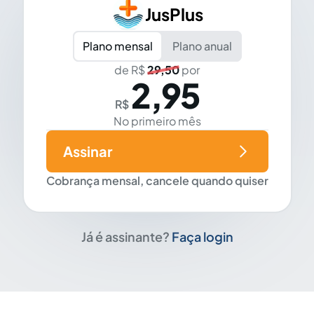
JusPlus
Plano mensal
Plano anual
de R$
29,50
por
2,95
R$
No primeiro mês
Assinar
Cobrança mensal, cancele quando quiser
Já é assinante?
Faça login