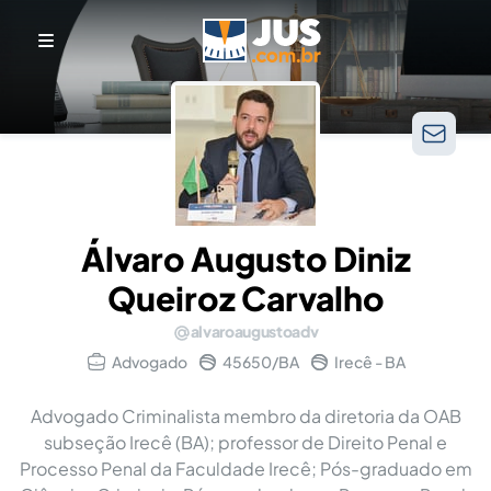
Álvaro Augusto Diniz
Queiroz Carvalho
alvaroaugustoadv
Advogado
45650/BA
Irecê - BA
Advogado Criminalista membro da diretoria da OAB
subseção Irecê (BA); professor de Direito Penal e
Processo Penal da Faculdade Irecê; Pós-graduado em