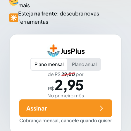
mais
Esteja
na frente
: descubra novas
ferramentas
JusPlus
Plano mensal
Plano anual
de R$
29,50
por
2,95
R$
No primeiro mês
Assinar
Cobrança mensal, cancele quando quiser