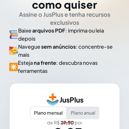
como quiser
Assine o JusPlus e tenha recursos
exclusivos
Baixe
arquivos PDF
: imprima ou leia
depois
Navegue
sem anúncios
: concentre-se
mais
Esteja
na frente
: descubra novas
ferramentas
JusPlus
Plano mensal
Plano anual
de R$
29,50
por