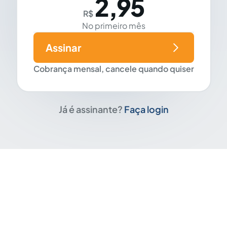
2,95
R$
No primeiro mês
Assinar
Cobrança mensal, cancele quando quiser
Já é assinante?
Faça login