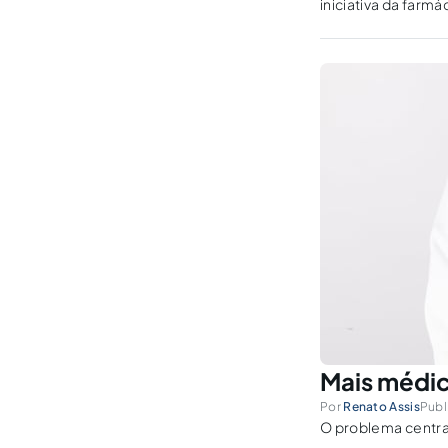
iniciativa da far
da atividade farma
Mais médic
Por
Renato Assis
Publ
O problema central