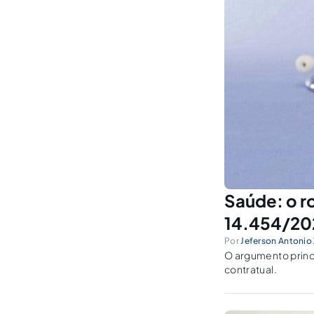
Saúde: o ro
14.454/20
Por
Jeferson Antonio
O argumento princi
contratual.