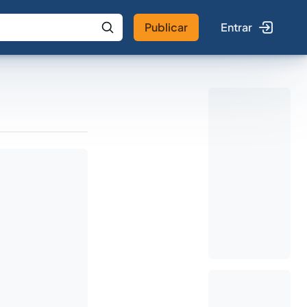
Publicar
Entrar
 IA
Buscar no Jus