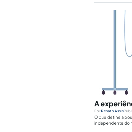
A experiên
Por
Renato Assis
Publ
O que define a pos
independente do r