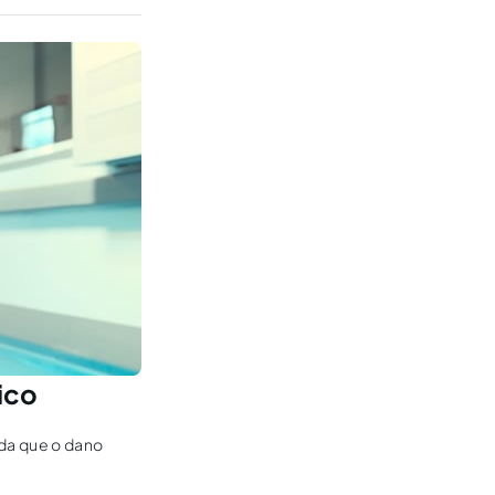
ico
da que o dano