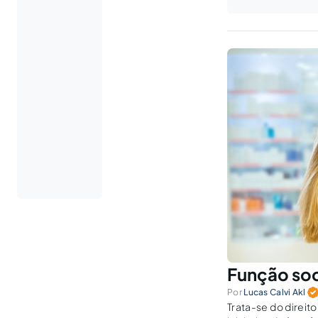
Função soc
Por
Lucas Calvi Akl
Trata-se do direit