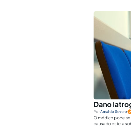
Dano iatro
Por
Arnaldo Severo
O médico pode ser
causado esteja sob