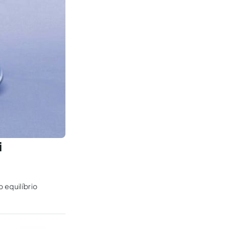
i
 equilíbrio