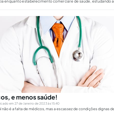
mácia enquanto estabelecimento comercial e de saúde, estudando
cêutica no Brasil.
os, e menos saúde!
icado em 27 de Janeiro de 2023 às 15:40
 não é a falta de médicos, mas a escassez de condições dignas d