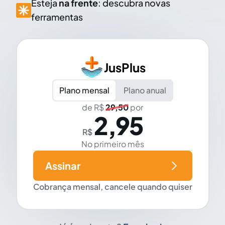
Esteja
na frente
: descubra novas
ferramentas
JusPlus
Plano mensal
Plano anual
de R$
29,50
por
2,95
R$
No primeiro mês
Assinar
Cobrança mensal, cancele quando quiser