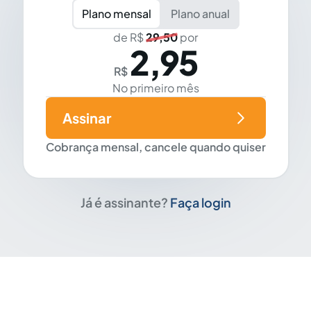
Plano mensal
Plano anual
de R$
29,50
por
2,95
R$
No primeiro mês
Assinar
Cobrança mensal, cancele quando quiser
Já é assinante?
Faça login