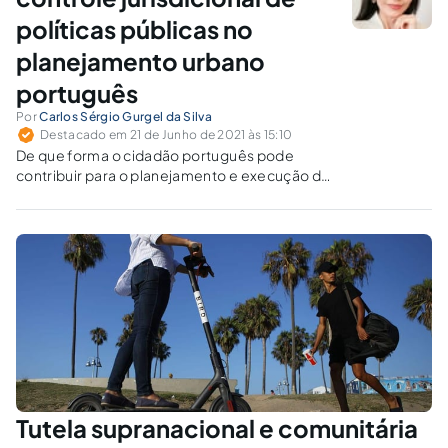
políticas públicas no
planejamento urbano
português
Por
Carlos Sérgio Gurgel da Silva
Destacado em 21 de Junho de 2021 às 15:10
De que forma o cidadão português pode
contribuir para o planejamento e execução de
políticas públicas de ordenação dos espaços
urbanos e territoriais? Quais os limites dessa
atuação e/ou participação?
Tutela supranacional e comunitária