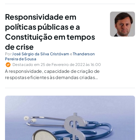
Responsividade em
políticas públicas e a
Constituição em tempos
de crise
Por
José Sérgio da Silva Cristóvam
e
Thanderson
Pereira de Sousa
Destacado em 25 de Fevereiro de 2022 às 16:00
A responsividade, capacidade de criação de
respostas eficientes às demandas criadas
pela ambivalência moderna – crises
permanentes ou pontuais – tem estreita
relação com a responsabilidade para com
futuras gerações.