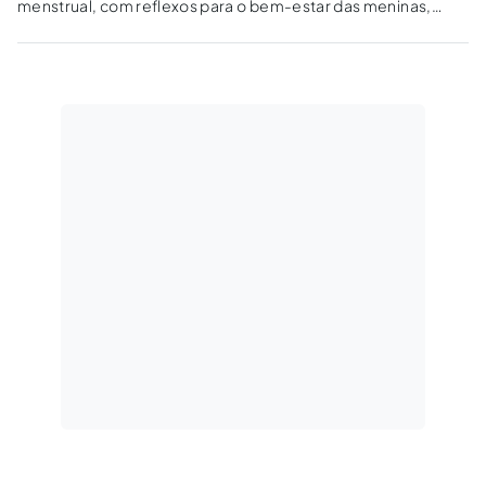
menstrual, com reflexos para o bem-estar das meninas,
principalmente as mais vulneráveis, suas interações sociais e
desenvolvimento.