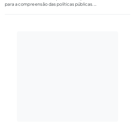
para a compreensão das políticas públicas.
Atende ao bem comum ou aplica o principio da
igualdade de George Orwell, segundo o qual
todos os bichos são iguais, mas alguns são
mais iguais que outros?