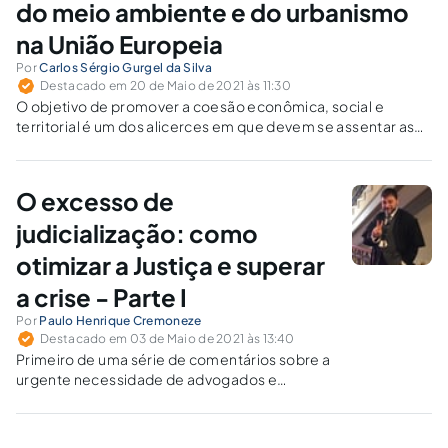
do meio ambiente e do urbanismo
na União Europeia
Por
Carlos Sérgio Gurgel da Silva
Destacado em 20 de Maio de 2021 às 11:30
O objetivo de promover a coesão econômica, social e
territorial é um dos alicerces em que devem se assentar as
políticas de desenvolvimento em todo o continente
europeu.
O excesso de
judicialização: como
otimizar a Justiça e superar
a crise - Parte I
Por
Paulo Henrique Cremoneze
Destacado em 03 de Maio de 2021 às 13:40
Primeiro de uma série de comentários sobre a
urgente necessidade de advogados e
sociedades repensarem o exercício do
Direito. Neste, trato do excesso de
judicialização.