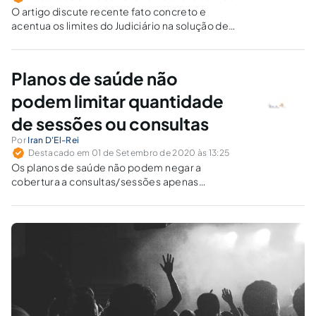
O artigo discute recente fato concreto e
acentua os limites do Judiciário na solução de
conflitos sobre a efetivação de políticas
públicas.
Planos de saúde não
podem limitar quantidade
de sessões ou consultas
Por
Iran D'El-Rei
Destacado em 01 de Setembro de 2020 às 13:25
Os planos de saúde não podem negar a
cobertura a consultas/sessões apenas
fundamentados na justificativa de que o
beneficiário excedeu o limite contratual anual.
Caberá ao médico delimitar o tratamento
necessário ao caso.