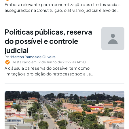
Embora relevante para a concretização dos direitos sociais
assegurados na Constituição, o ativismo judicial é alvo de
indagações quanto a sua legitimidade.
Políticas públicas, reserva
do possível e controle
judicial
Por
Marcos Ramos de Oliveira
Destacado em 12 de Junho de 2022 às 14:20
A cláusula da reserva do possível tem como
limitação a proibição do retrocesso social, a
proteção ao mínimo existencial, a vedação da
proteção insuficiente e a proibição de
excesso.