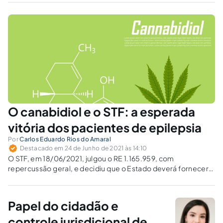
O canabidiol e o STF: a esperada
vitória dos pacientes de epilepsia
Por
Carlos Eduardo Rios do Amaral
Destacado em 24 de Junho de 2021 às 14:10
O STF, em 18/06/2021, julgou o RE 1.165.959, com
repercussão geral, e decidiu que o Estado deverá fornecer
medicamento que, embora sem registro na ANVISA, tem
importação autorizada pela vigilância sanitária e é
imprescindível a tratamento médico.
Papel do cidadão e
controle jurisdicional de