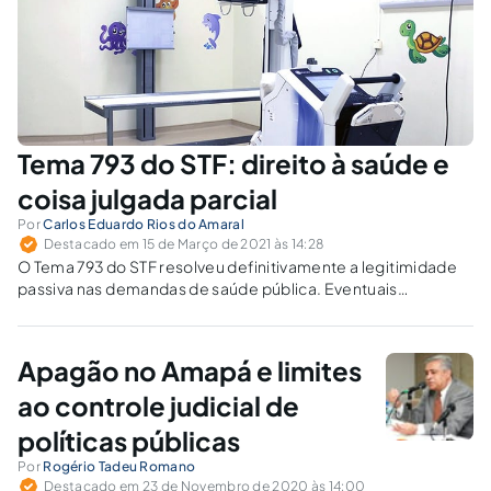
Tema 793 do STF: direito à saúde e
coisa julgada parcial
Por
Carlos Eduardo Rios do Amaral
Destacado em 15 de Março de 2021 às 14:28
O Tema 793 do STF resolveu definitivamente a legitimidade
passiva nas demandas de saúde pública. Eventuais
embargos de declaração sobre o direito de regresso não
afastam a obrigação principal dos entes federados.
Apagão no Amapá e limites
ao controle judicial de
políticas públicas
Por
Rogério Tadeu Romano
Destacado em 23 de Novembro de 2020 às 14:00