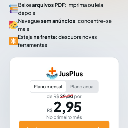
Baixe
arquivos PDF
: imprima ou leia
depois
Navegue
sem anúncios
: concentre-se
mais
Esteja
na frente
: descubra novas
ferramentas
JusPlus
Plano mensal
Plano anual
de R$
29,50
por
2,95
R$
No primeiro mês