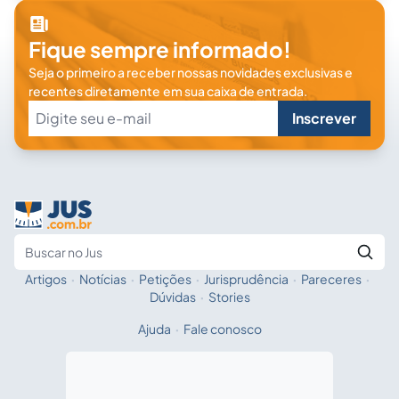
Fique sempre informado!
Seja o primeiro a receber nossas novidades exclusivas e
recentes diretamente em sua caixa de entrada.
Inscrever
Artigos
·
Notícias
·
Petições
·
Jurisprudência
·
Pareceres
·
Fale com a IA
Buscar no Jus
Dúvidas
·
Stories
Ajuda
·
Fale conosco