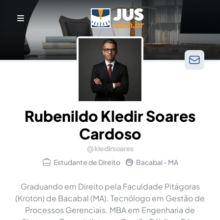
Rubenildo Kledir Soares
Cardoso
kledirsoares
Estudante de Direito
Bacabal - MA
Graduando em Direito pela Faculdade Pitágoras
(Kroton) de Bacabal (MA). Tecnólogo em Gestão de
Processos Gerenciais. MBA em Engenharia de