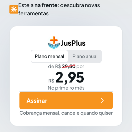
Esteja
na frente
: descubra novas
ferramentas
JusPlus
Plano mensal
Plano anual
de R$
29,50
por
2,95
R$
No primeiro mês
Assinar
Cobrança mensal, cancele quando quiser