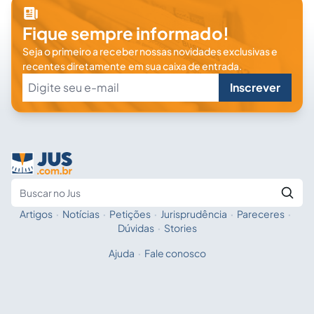
Fique sempre informado!
Seja o primeiro a receber nossas novidades exclusivas e
recentes diretamente em sua caixa de entrada.
Inscrever
Artigos
·
Notícias
·
Petições
·
Jurisprudência
·
Pareceres
·
Fale com a IA
Buscar no Jus
Dúvidas
·
Stories
Ajuda
·
Fale conosco