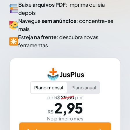
Baixe
arquivos PDF
: imprima ou leia
depois
Navegue
sem anúncios
: concentre-se
mais
Esteja
na frente
: descubra novas
ferramentas
JusPlus
Plano mensal
Plano anual
de R$
29,50
por
2,95
R$
No primeiro mês