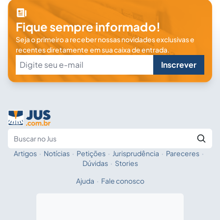
Fique sempre informado!
Seja o primeiro a receber nossas novidades exclusivas e
recentes diretamente em sua caixa de entrada.
Inscrever
Artigos
·
Notícias
·
Petições
·
Jurisprudência
·
Pareceres
·
Fale com a IA
Buscar no Jus
Dúvidas
·
Stories
Ajuda
·
Fale conosco