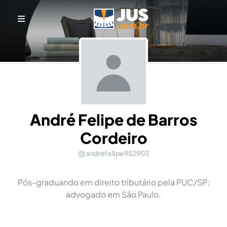
André Felipe de Barros
Cordeiro
andrefelipe952903
Pós-graduando em direito tributário pela PUC/SP;
advogado em São Paulo.