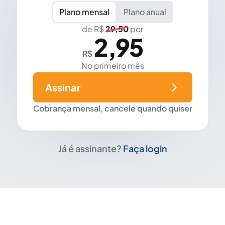
Plano mensal
Plano anual
de R$
29,50
por
2,95
R$
No primeiro mês
Assinar
Cobrança mensal, cancele quando quiser
Já é assinante?
Faça login