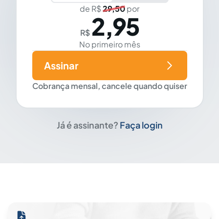
de R$
29,50
por
2,95
R$
No primeiro mês
Assinar
Cobrança mensal, cancele quando quiser
Já é assinante?
Faça login