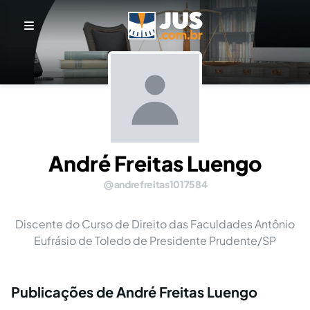
André Freitas Luengo
andrefreitas1017584
Discente do Curso de Direito das Faculdades Antônio
Eufrásio de Toledo de Presidente Prudente/SP
Publicações de André Freitas Luengo