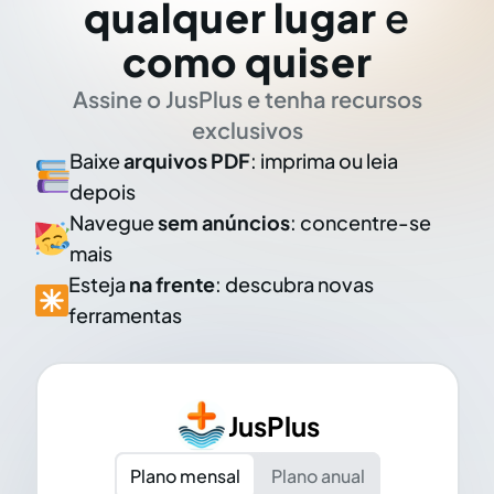
qualquer lugar
e
como quiser
Assine o JusPlus e tenha recursos
exclusivos
Baixe
arquivos PDF
: imprima ou leia
depois
Navegue
sem anúncios
: concentre-se
mais
Esteja
na frente
: descubra novas
ferramentas
JusPlus
Plano mensal
Plano anual