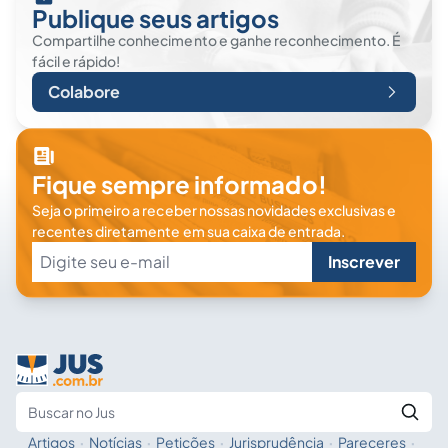
Publique seus artigos
Compartilhe conhecimento e ganhe reconhecimento. É
fácil e rápido!
Colabore
Fique sempre informado!
Seja o primeiro a receber nossas novidades exclusivas e
recentes diretamente em sua caixa de entrada.
Inscrever
Artigos
·
Notícias
·
Petições
·
Jurisprudência
·
Pareceres
·