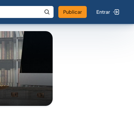
Publicar
Entrar
 IA
Buscar no Jus