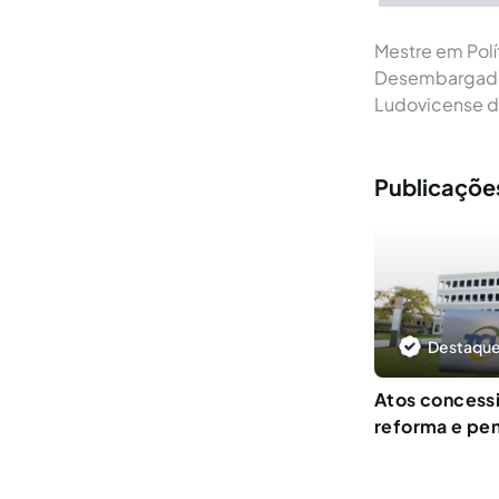
Mestre em Polít
Desembargador
Ludovicense d
Publicaçõe
Destaque
Atos concess
reforma e pen