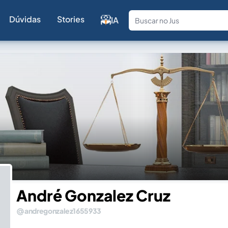
Dúvidas
Stories
IA
Fale com a
André Gonzalez Cruz
andregonzalez1655933