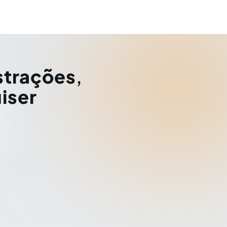
strações
,
iser