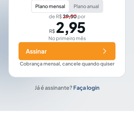
Plano mensal
Plano anual
de R$
29,50
por
2,95
R$
No primeiro mês
Assinar
Cobrança mensal, cancele quando quiser
Já é assinante?
Faça login