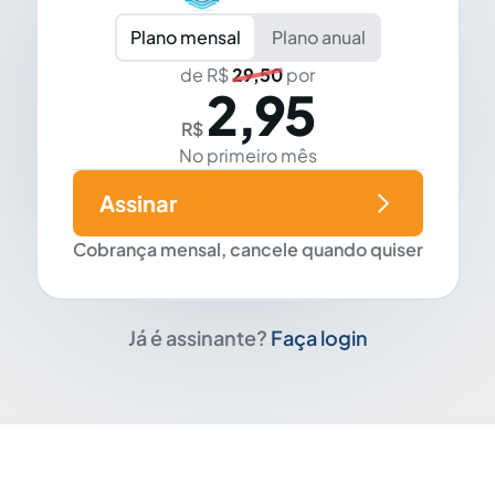
Plano mensal
Plano anual
de R$
29,50
por
2,95
R$
No primeiro mês
Assinar
Cobrança mensal, cancele quando quiser
Já é assinante?
Faça login