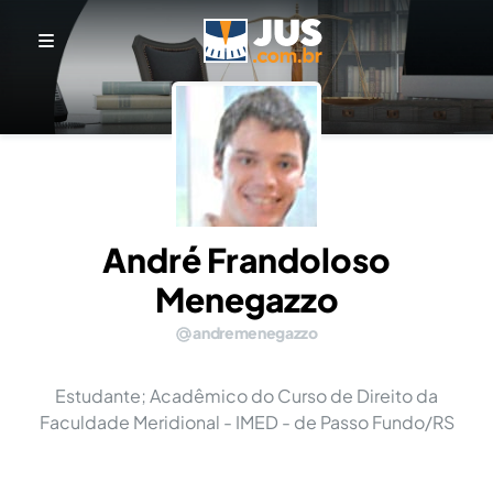
André Frandoloso
Menegazzo
andremenegazzo
Estudante; Acadêmico do Curso de Direito da
Faculdade Meridional - IMED - de Passo Fundo/RS