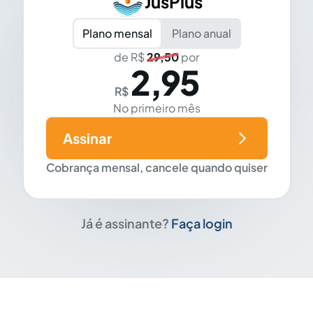
JusPlus
Plano mensal
Plano anual
de R$
29,50
por
2,95
R$
No primeiro mês
Assinar
Cobrança mensal, cancele quando quiser
Já é assinante?
Faça login