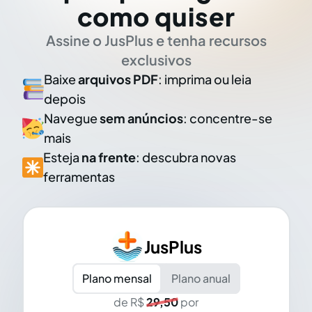
como quiser
Assine o JusPlus e tenha recursos
exclusivos
Baixe
arquivos PDF
: imprima ou leia
depois
Navegue
sem anúncios
: concentre-se
mais
Esteja
na frente
: descubra novas
ferramentas
JusPlus
Plano mensal
Plano anual
de R$
29,50
por