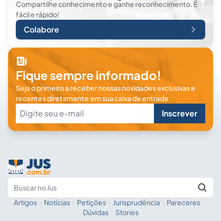
Compartilhe conhecimento e ganhe reconhecimento. É
fácil e rápido!
Colabore
Fique sempre informado!
Seja o primeiro a receber nossas novidades exclusivas e
recentes diretamente em sua caixa de entrada.
Inscrever
Artigos
·
Notícias
·
Petições
·
Jurisprudência
·
Pareceres
·
Fale com a IA
Buscar no Jus
Dúvidas
·
Stories