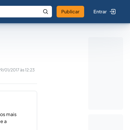
Publicar
Entrar
 IA
Buscar no Jus
9/01/2017 às 12:23
tos mais
 e a