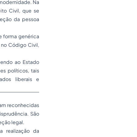
s-modernidade. Na
to Civil, que se
teção da pessoa
e forma genérica
no Código Civil,
abendo ao Estado
 políticos, tais
ados liberais e
oram reconhecidas
isprudência. São
eção legal.
a realização da