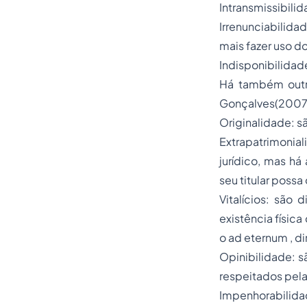
Intransmissibili
Irrenunciabilid
mais fazer uso do
Indisponibilida
Há também outra
Gonçalves(2007
Originalidade: s
Extrapatrimonia
jurídico, mas há
seu titular poss
Vitalícios: são
existência física
o
ad eternum
, d
Opinibilidade: 
respeitados pela
Impenhorabilid