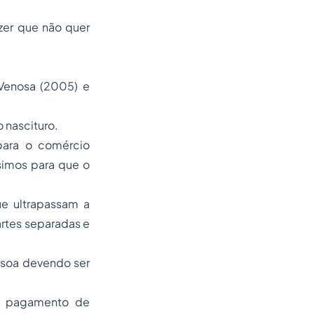
zer que não quer
 Venosa (2005) e
 nascituro.
 para o comércio
ssimos para que o
ue ultrapassam a
partes separadas e
ssoa devendo ser
 o pagamento de