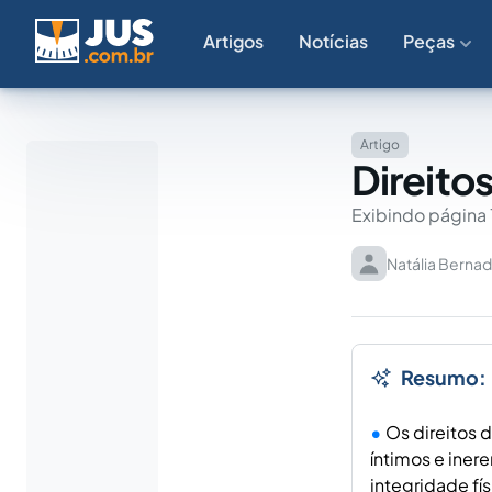
Artigos
Notícias
Peças
Artigo
Direito
Exibindo página 
Natália Berna
Resumo:
Os direitos 
íntimos e iner
integridade fís