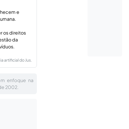
onhecem e
 humana.
r os direitos
estão da
víduos.
artificial do Jus.
com enfoque na
 de 2002.