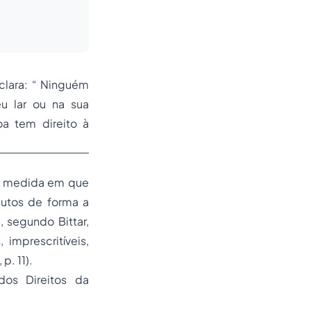
clara: “ Ninguém
eu lar ou na sua
a tem direito à
na medida em que
butos de forma a
 segundo Bittar,
, imprescritíveis,
 p. 11).
dos Direitos da