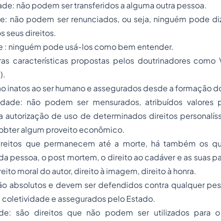
dade: não podem ser transferidos a alguma outra pessoa.
ade: não podem ser renunciados, ou seja, ninguém pode di
s seus direitos.
de : ninguém pode usá-los como bem entender.
s características propostas pelos doutrinadores como
).
ão inatos ao ser humano e assegurados desde a formação do
lidade: não podem ser mensurados, atribuídos valores
 a autorização de uso de determinados direitos personalí
a obter algum proveito econômico.
 direitos que permanecem até a morte, há também os q
 da pessoa, o
post mortem
, o direito ao cadáver e as suas 
ireito moral do autor, direito à imagem, direito à honra.
são absolutos e devem ser defendidos contra qualquer pe
 coletividade e assegurados pelo Estado.
ade: são direitos que não podem ser utilizados para