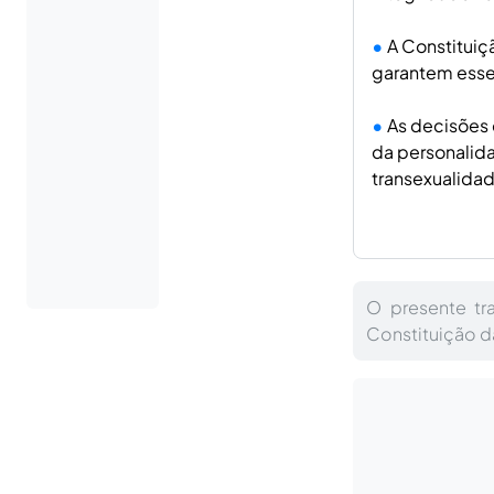
A Constituiç
garantem esses
As decisões 
da personalid
transexualidad
O presente tr
Constituição d