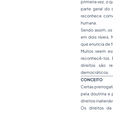
primeira vez, o 
parte geral do 
reconhece como
humana.
Sendo assim, os 
em dois níveis.
que enuncia de f
Muitos veem ess
reconhecê-los. É
direitos são r
democráticos.
CONCEITO
Certas prerrogat
pela doutrina e
direitos inalien
Os direitos da