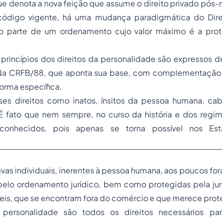
que denota a nova feição que assume o direito privado pó
código vigente, há uma mudança paradigmática do Direi
 parte de um ordenamento cujo valor máximo é a pro
princípios dos direitos da personalidade são expressos d
 Na CRFB/88, que aponta sua base, com complementação 
orma específica.
es direitos como inatos, ínsitos da pessoa humana, c
 fato que nem sempre, no curso da história e dos regimes
econhecidos, pois apenas se torna possível nos Est
ivas individuais, inerentes à pessoa humana, aos poucos f
 pelo ordenamento jurídico, bem como protegidas pela jur
áveis, que se encontram fora do comércio e que merece prot
 personalidade são todos os direitos necessários par