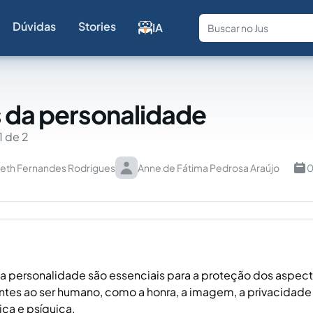
Dúvidas
Stories
IA
Fale com a
s da personalidade
1 de 2
deth Fernandes Rodrigues
Anne de Fátima Pedrosa Araújo
0
da personalidade são essenciais para a proteção dos aspec
entes ao ser humano, como a honra, a imagem, a privacidade
ica e psíquica.