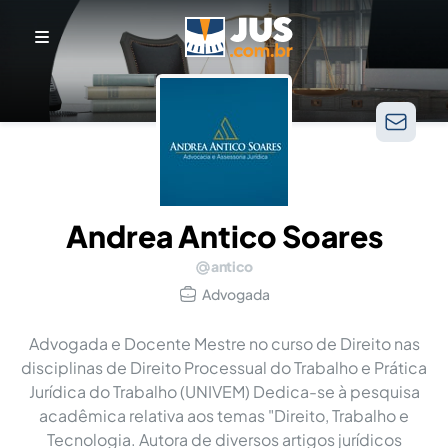
Andrea Antico Soares
antico
Advogada
Advogada e Docente Mestre no curso de Direito nas
disciplinas de Direito Processual do Trabalho e Prática
Jurídica do Trabalho (UNIVEM) Dedica-se à pesquisa
acadêmica relativa aos temas "Direito, Trabalho e
Tecnologia. Autora de diversos artigos jurídicos