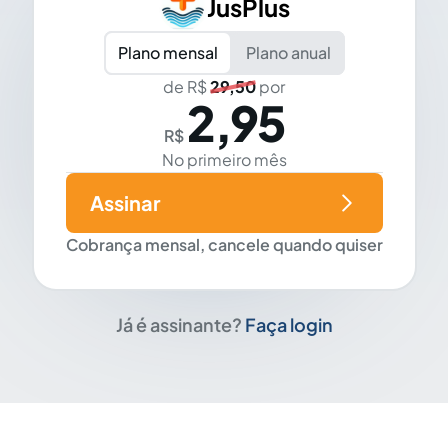
JusPlus
Plano mensal
Plano anual
de R$
29,50
por
2,95
R$
No primeiro mês
Assinar
Cobrança mensal, cancele quando quiser
Já é assinante?
Faça login