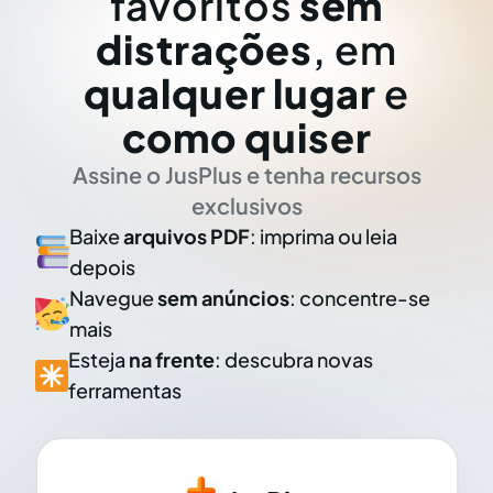
favoritos
sem
distrações
, em
qualquer lugar
e
como quiser
Assine o JusPlus e tenha recursos
exclusivos
Baixe
arquivos PDF
: imprima ou leia
depois
Navegue
sem anúncios
: concentre-se
mais
Esteja
na frente
: descubra novas
ferramentas