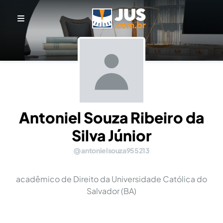
Antoniel Souza Ribeiro da
Silva Júnior
antonielsouza955213
acadêmico de Direito da Universidade Católica do
Salvador (BA)