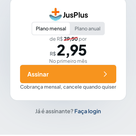
JusPlus
Plano mensal
Plano anual
de R$
29,50
por
2,95
R$
No primeiro mês
Assinar
Cobrança mensal, cancele quando quiser
Já é assinante?
Faça login