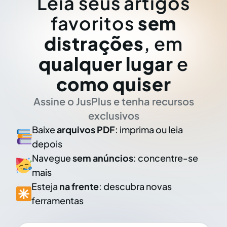
Leia seus artigos
favoritos
sem
distrações
, em
qualquer lugar
e
como quiser
Assine o JusPlus e tenha recursos
exclusivos
Baixe
arquivos PDF
: imprima ou leia
depois
Navegue
sem anúncios
: concentre-se
mais
Esteja
na frente
: descubra novas
ferramentas