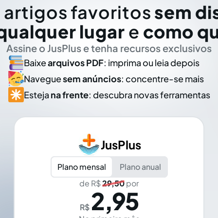
 artigos favoritos
sem di
qualquer lugar
e
como qu
Assine o JusPlus e tenha recursos exclusivos
Baixe
arquivos PDF
: imprima ou leia depois
Navegue
sem anúncios
: concentre-se mais
Esteja
na frente
: descubra novas ferramentas
JusPlus
Plano mensal
Plano anual
de R$
29,50
por
2,95
R$