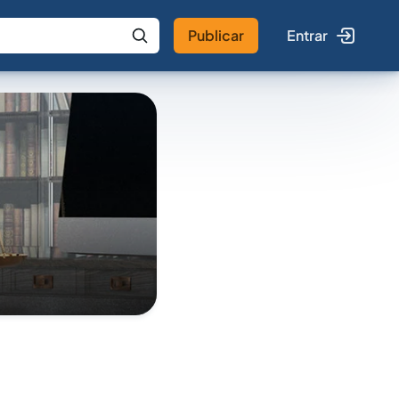
Publicar
Entrar
 IA
Buscar no Jus