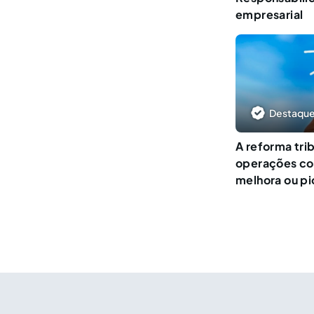
empresarial
Destaque
A reforma tri
operações com
melhora ou pi