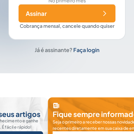
No primeiro mês
Assinar
Cobrança mensal, cancele quando quiser
Já é assinante?
Faça login
seus artigos
Fique sempre informad
nhecimento e ganhe
Seja o primeiro a receber nossas novidade
 fácil e rápido!
recentes diretamente em sua caixa de en