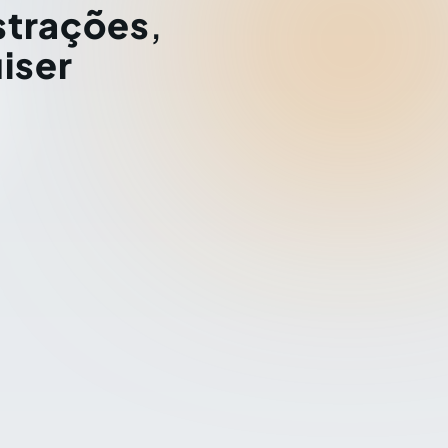
strações
,
iser