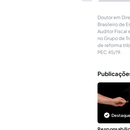
Doutor em Dire
Brasileiro de 
Auditor Fiscal
no Grupo de Tr
de reforma tr
PEC 45/19.︎
Publicaçõe
Destaque
Responsabilid