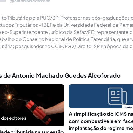
antonioalcoforado
ito Tributário pela PUC/SP; Professor nas pós-graduações d
Estudos Tributários - IBET e da Universidade Federal de Per
 e ex-Superintendente Jurídico da Sefaz/PE; representante
abalho do Conselho Nacional de Política Fazendária, que an
ibutária; pesquisador no CCiF/FGV/Direito-SP na época da
s de Antonio Machado Guedes Alcoforado
Artig
A simplificação do ICMS n
 dos editores
com combustíveis em fac
implantação do regime mo
ade tributária na sucessão