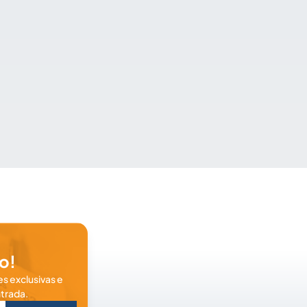
o!
s exclusivas e
trada.