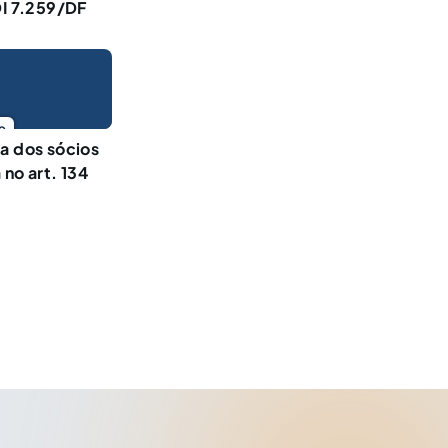
DI 7.259/DF
o
a dos sócios
 no art. 134