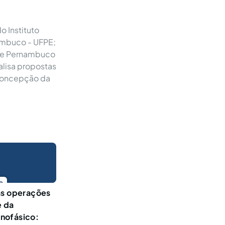
o Instituto
nambuco - UFPE;
 de Pernambuco
alisa propostas
 concepção da
o
as operações
e da
nofásico: