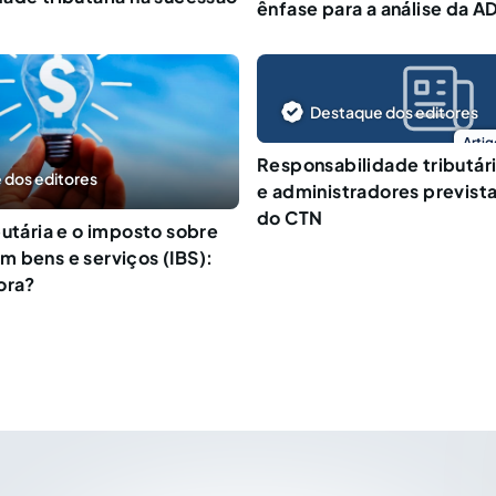
ênfase para a análise da A
Destaque dos editores
Artig
Responsabilidade tributári
 dos editores
e administradores prevista
do CTN
butária e o imposto sobre
 bens e serviços (IBS):
ora?