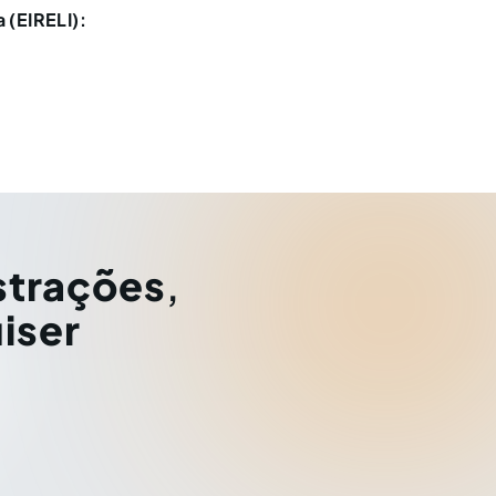
 (EIRELI):
strações
,
iser