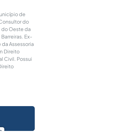
unicípio de
Consultor do
s do Oeste da
Barreiras. Ex-
e da Assessoria
m Direito
l Civil. Possui
ireito
o