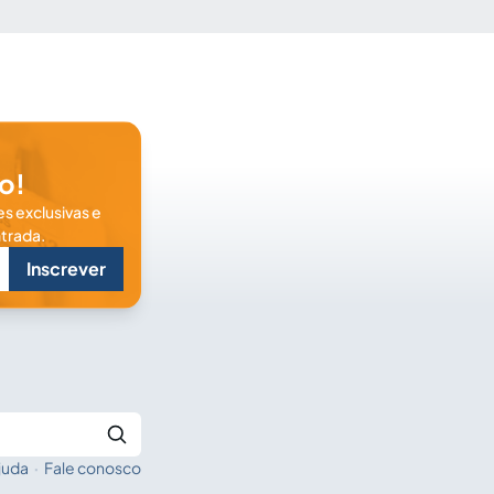
o!
s exclusivas e
trada.
Inscrever
juda
·
Fale conosco
Buscar no Jus