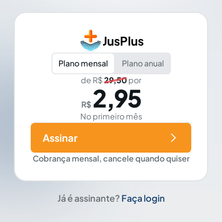
JusPlus
Plano mensal
Plano anual
de R$
29,50
por
2,95
R$
No primeiro mês
Assinar
Cobrança mensal, cancele quando quiser
Já é assinante?
Faça login