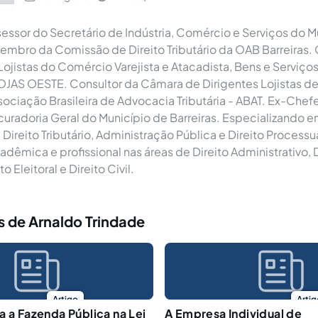
ssor do Secretário de Indústria, Comércio e Serviços do M
embro da Comissão de Direito Tributário da OAB Barreiras. 
Lojistas do Comércio Varejista e Atacadista, Bens e Serviço
OJAS OESTE. Consultor da Câmara de Dirigentes Lojistas de 
ciação Brasileira de Advocacia Tributária - ABAT. Ex-Chef
ocuradoria Geral do Município de Barreiras. Especializando e
 Direito Tributário, Administração Pública e Direito Processua
dêmica e profissional nas áreas de Direito Administrativo, D
to Eleitoral e Direito Civil.
s de Arnaldo Trindade
Artigo
Artig
a a Fazenda Pública na Lei
A Empresa Individual de