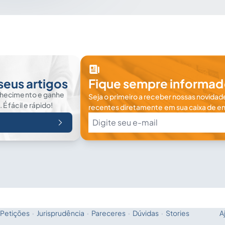
seus artigos
Fique sempre informad
nhecimento e ganhe
Seja o primeiro a receber nossas novidade
 fácil e rápido!
recentes diretamente em sua caixa de en
Petições
·
Jurisprudência
·
Pareceres
·
Dúvidas
·
Stories
A
Fale com a IA