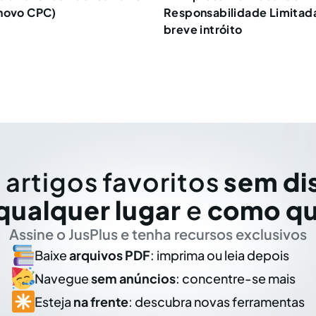
(novo CPC)
Responsabilidade Limitada
breve intróito
 artigos favoritos
sem di
qualquer lugar
e
como qu
Assine o JusPlus e tenha recursos exclusivos
Baixe
arquivos PDF
: imprima ou leia depois
Navegue
sem anúncios
: concentre-se mais
Esteja
na frente
: descubra novas ferramentas