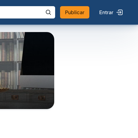
Publicar
Entrar
 IA
Buscar no Jus