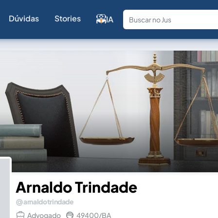
Dúvidas
Stories
IA
Fale com a
Arnaldo Trindade
arnaldotrindade
Advogado
49400/BA