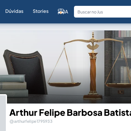
Dúvidas
Stories
IA
Fale com a
Arthur Felipe Barbosa Batist
arthurfelipe1795933