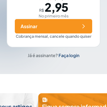
2,95
R$
No primeiro mês
Assinar
Cobrança mensal, cancele quando quiser
Já é assinante?
Faça login
seus artigos
Fique sempre informad