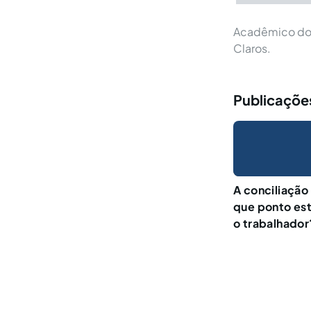
Acadêmico do 1
Claros.
Publicações
A conciliação 
que ponto est
o trabalhador