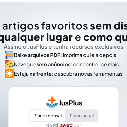
 artigos favoritos
sem di
qualquer lugar
e
como qu
Assine o JusPlus e tenha recursos exclusivos
Baixe
arquivos PDF
: imprima ou leia depois
Navegue
sem anúncios
: concentre-se mais
Esteja
na frente
: descubra novas ferramentas
JusPlus
Plano mensal
Plano anual
de R$
29,50
por