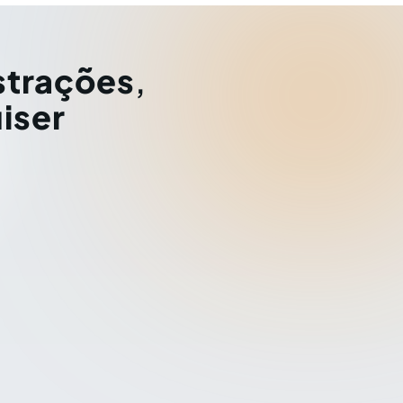
strações
,
iser