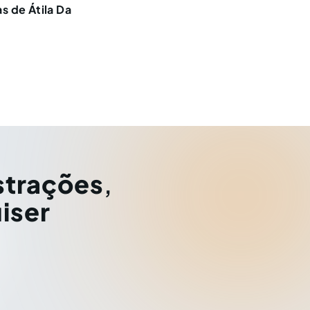
s de Átila Da
strações
,
iser