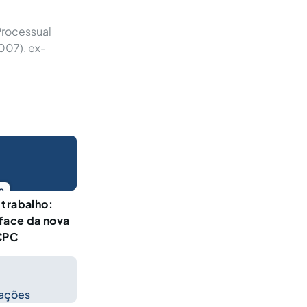
Processual
2007), ex-
o
 trabalho:
 face da nova
 CPC
cações