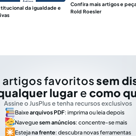
Artigo
Confira mais artigos e peça
stitucional da igualdade e
Rold Roesler
ivas
 artigos favoritos
sem di
qualquer lugar
e
como qu
Assine o JusPlus e tenha recursos exclusivos
Baixe
arquivos PDF
: imprima ou leia depois
Navegue
sem anúncios
: concentre-se mais
Esteja
na frente
: descubra novas ferramentas