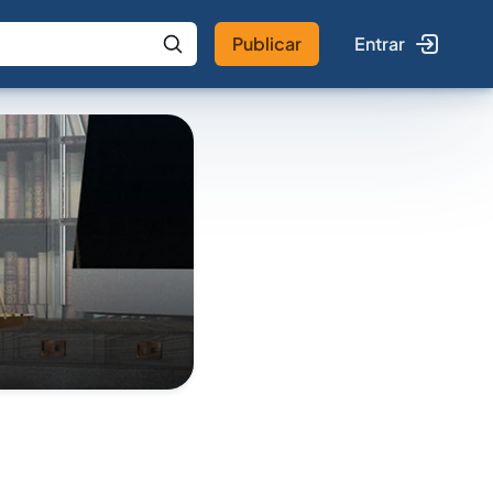
Publicar
Entrar
 IA
Buscar no Jus