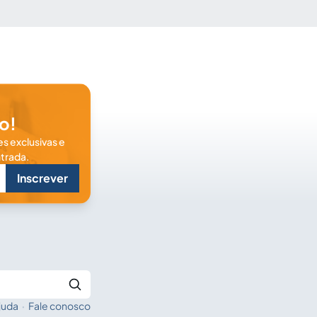
o!
s exclusivas e
trada.
Inscrever
juda
·
Fale conosco