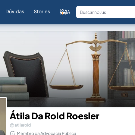
Dúvidas
Stories
IA
Fale com a
Átila Da Rold Roesler
atilarold
Membro da Advocacia Pública