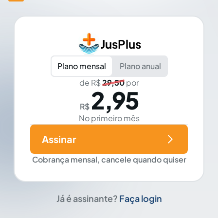
JusPlus
Plano mensal
Plano anual
de R$
29,50
por
2,95
R$
No primeiro mês
Assinar
Cobrança mensal, cancele quando quiser
Já é assinante?
Faça login