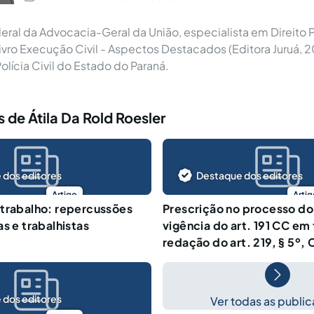
eral da Advocacia-Geral da União, especialista em Direito 
 livro Execução Civil - Aspectos Destacados (Editora Juruá, 
lí­cia Civil do Estado do Paraná.
 de Átila Da Rold Roesler
 dos editores
Destaque dos editores
Artigo
Artig
trabalho: repercussões
Prescrição no processo do
s e trabalhistas
vigência do art. 191 CC em
redação do art. 219, § 5º,
 dos editores
Ver todas as publi