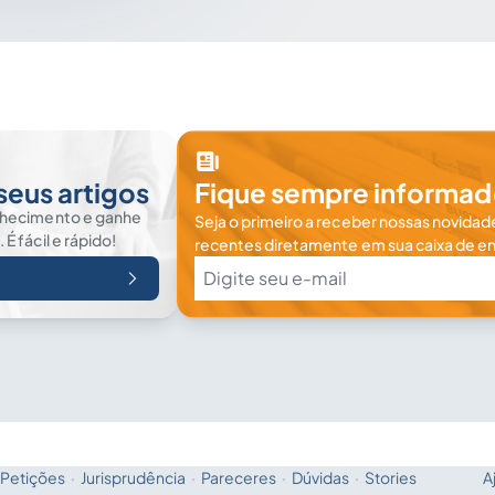
seus artigos
Fique sempre informad
nhecimento e ganhe
Seja o primeiro a receber nossas novidade
 fácil e rápido!
recentes diretamente em sua caixa de en
Petições
·
Jurisprudência
·
Pareceres
·
Dúvidas
·
Stories
A