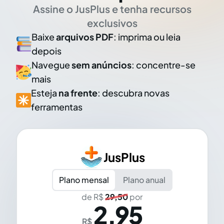
Assine o JusPlus e tenha recursos
exclusivos
Baixe
arquivos PDF
: imprima ou leia
depois
Navegue
sem anúncios
: concentre-se
mais
Esteja
na frente
: descubra novas
ferramentas
JusPlus
Plano mensal
Plano anual
de R$
29,50
por
2,95
R$