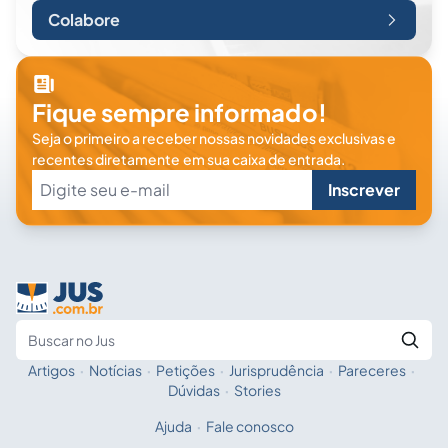
Colabore
Fique sempre informado!
Seja o primeiro a receber nossas novidades exclusivas e
recentes diretamente em sua caixa de entrada.
Inscrever
Artigos
·
Notícias
·
Petições
·
Jurisprudência
·
Pareceres
·
Fale com a IA
Buscar no Jus
Dúvidas
·
Stories
Ajuda
·
Fale conosco