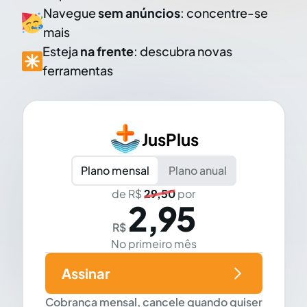
Navegue
sem anúncios
: concentre-se
mais
Esteja
na frente
: descubra novas
ferramentas
JusPlus
Plano mensal
Plano anual
de R$
29,50
por
2,95
R$
No primeiro mês
Assinar
Cobrança mensal, cancele quando quiser