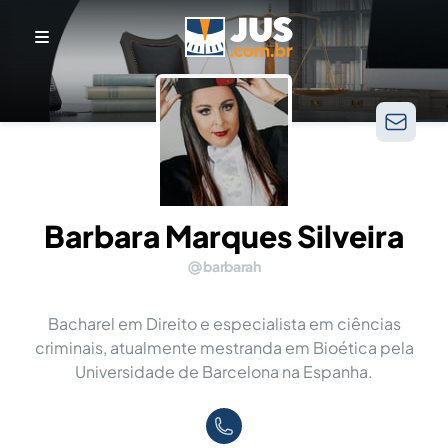
Barbara Marques Silveira
barbarah
Bacharel em Direito e especialista em ciências
criminais, atualmente mestranda em Bioética pela
Universidade de Barcelona na Espanha.