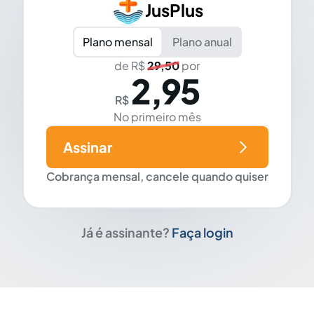
JusPlus
Plano mensal
Plano anual
de R$
29,50
por
2,95
R$
No primeiro mês
Assinar
Cobrança mensal, cancele quando quiser
Já é assinante?
Faça login