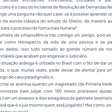
como é o caso do Incidente de Resolução de Demandas Repe
rge uma pergunta não quer calar: se é possível aprender os 
 de escola clássica do estudo do Direito, de maneira au
r para o processo de forma mais humana?
tumeira da jurisprudência traz consigo um perigo, pois se
ial como retrospecto da vida de uma pessoa e se pas
o dados. Isso tudo somado ao grande número de nov
náveis que acabam por engessar o Judiciário.
situação análoga é utilizada no Brasil com o fito de dar 
a, o que, muitas vezes, pode deixar de atentar para 
ergir do caso paradigmático.
crise se acentua quando um magistrado (de Primeira Instâ
processos para julgar, com 180 novos processos ajuiza
com um assessor e dois estagiários de gabinete (exemplo f
será que é o juiz mesmo quem está julgando? Mas como, se
 todos os dias?