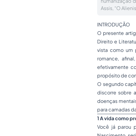
humanização do
Assis, “O Alienis
INTRODUÇÃO
O presente arti
Direito e Literat
vista como um p
romance, afinal
efetivamente co
propósito de com
O segundo capítu
discorre sobre 
doenças mentais 
para camadas da
1 A vida como p
Você já parou p
Nascimento seri