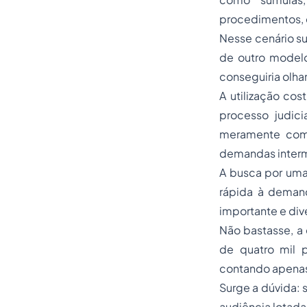
procedimentos, 
Nesse cenário su
de outro modelo
conseguiria olha
A utilização cos
processo judic
meramente com
demandas intermi
A busca por uma 
rápida à demand
importante e div
Não bastasse, a 
de quatro mil 
contando apenas 
Surge a dúvida: 
audiência lotada