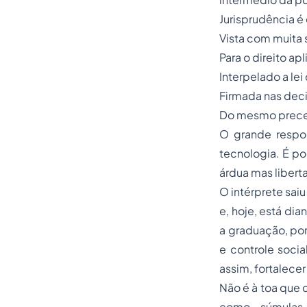
Jurisprudência é
Vista com muita 
Para o direito apl
Interpelado a lei 
Firmada nas deci
Do mesmo preceit
O grande respo
tecnologia. É po
árdua mas libert
O intérprete sa
e, hoje, está di
a graduação, por
e controle socia
assim, fortalecer
Não é à toa que 
como súmulas, 