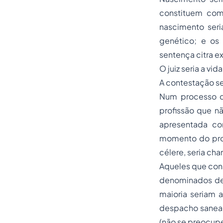
constituem como
nascimento seri
genético; e os
sentença citra ext
O juiz seria a vida
A contestação ser
Num processo de
profissão que nã
apresentada co
momento do prot
célere, seria ch
Aqueles que cons
denominados de “
maioria seriam
despacho saneado
(não se preocupe