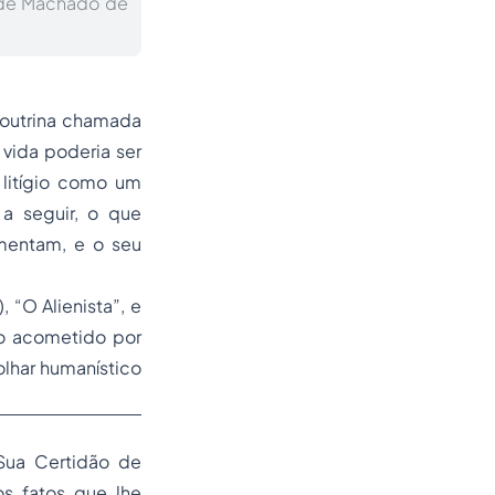
a de Machado de
doutrina chamada
a vida poderia ser
 litígio como um
 a seguir, o que
amentam, e o seu
 “O Alienista”, e
ao acometido por
olhar humanístico
 Sua Certidão de
os fatos que lhe