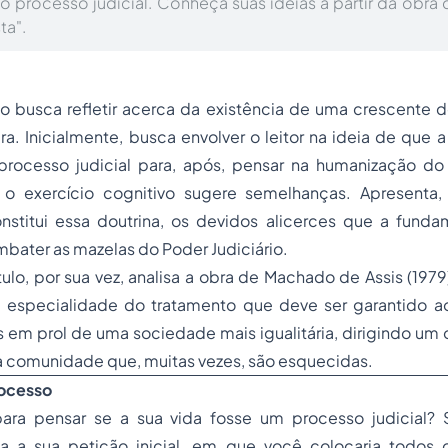
 processo judicial. Conheça suas ideias a partir da obr
ta".
go busca refletir acerca da existência de uma crescente 
ura. Inicialmente, busca envolver o leitor na ideia de que 
rocesso judicial para, após, pensar na humanização do
, o exercício cognitivo sugere semelhanças. Apresenta,
nstitui essa doutrina, os devidos alicerces que a fund
bater as mazelas do Poder Judiciário.
lo, por sua vez, analisa a obra de Machado de Assis (1979),
a especialidade do tratamento que deve ser garantido 
em prol de uma sociedade mais igualitária, dirigindo um 
 comunidade que, muitas vezes, são esquecidas.
rocesso
ara pensar se a sua vida fosse um processo judicial?
a a sua petição inicial, em que você colocaria todos 