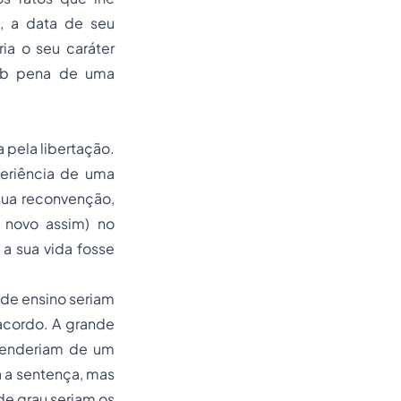
o, a data de seu
ia o seu caráter
sob pena de uma
a pela libertação.
periência de uma
 sua reconvenção,
 novo assim) no
a sua vida fosse
 de ensino seriam
acordo. A grande
penderiam de um
a a sentença, mas
de grau seriam os