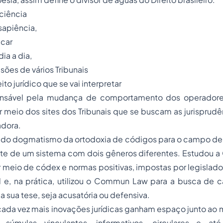
 ciência
sapiência,
icar
dia a dia,
sões de vários Tribunais
o jurídico que se vai interpretar
nsável pela mudança de comportamento dos operadores
r meio dos sites dos Tribunais que se buscam as jurisprudê
adora.
iu do dogmatismo da ortodoxia de códigos para o campo de
ante de um sistema com dois gêneros diferentes. Estudou a 
 meio de códex e normas positivas, impostas por legislado
l e, na prática, utilizou o Commun Law para a busca de c
 a sua tese, seja acusatória ou defensiva.
cada vez mais inovações jurídicas ganham espaço junto ao 
súmulas vinculantes, informativos, circulares e a