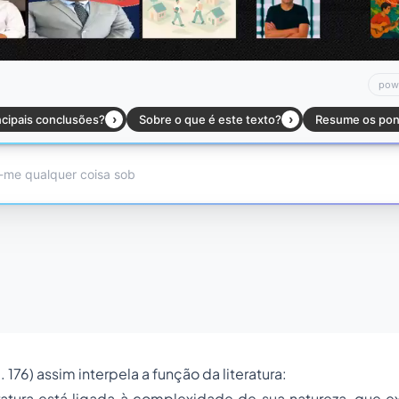
 176) assim interpela a função da literatura:
ratura está ligada à complexidade de sua natureza, que ex