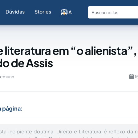
Dúvidas
Stories
IA
Fale com a
e literatura em “o alienista”,
o de Assis
demann
1
a página:
ta incipiente doutrina, Direito e Literatura, é reflexo da