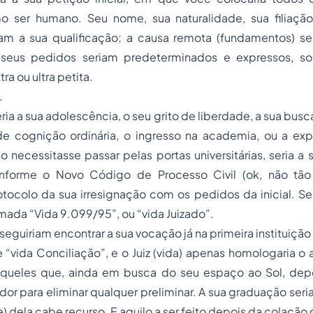
 ser humano. Seu nome, sua naturalidade, sua filiaçã
am a sua qualificação; a causa remota (fundamentos) ser
 seus pedidos seriam predeterminados e expressos, 
ra ou ultra petita.
.
ia a sua adolescência, o seu grito de liberdade, a sua busc
 cognição ordinária, o ingresso na academia, ou a ex
o necessitasse passar pelas portas universitárias, seria a
nforme o Novo Código de Processo Civil (ok, não tão
ocolo da sua irresignação com os pedidos da inicial. Se 
amada “Vida 9.099/95”, ou “vida Juizado”.
eguiriam encontrar a sua vocação já na primeira instituição
vida Conciliação”, e o Juiz (vida) apenas homologaria o 
 aqueles que, ainda em busca do seu espaço ao Sol, de
r para eliminar qualquer preliminar. A sua graduação seri
) dela cabe recurso. E aquilo a ser feito depois da colação 