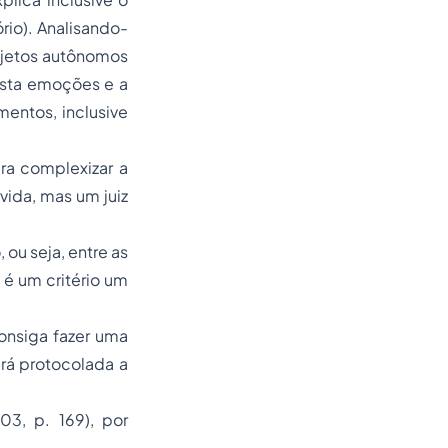
rio). Analisando-
objetos autônomos
festa emoções e a
entos, inclusive
ra complexizar a
vida, mas um juiz
ou seja, entre as
 é um critério um
onsiga fazer uma
erá protocolada a
3, p. 169), por