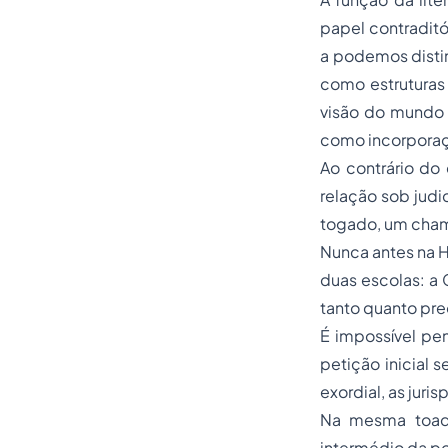
papel contraditó
a podemos distin
como estruturas 
visão do mundo 
como incorporaçã
Ao contrário do 
relação sob judi
togado, um cha
Nunca antes na H
duas escolas: a 
tanto quanto pr
É impossível pe
petição inicial 
exordial, as jur
Na mesma toada
intermédio da poe