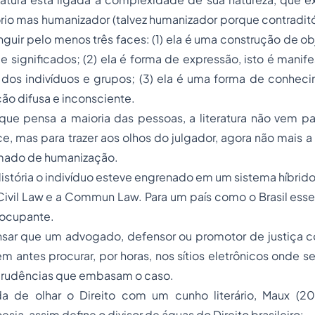
rio mas humanizador (talvez humanizador porque contraditó
guir pelo menos três faces: (1) ela é uma construção de 
e significados; (2) ela é forma de expressão, isto é mani
dos indivíduos e grupos; (3) ela é uma forma de conhecim
o difusa e inconsciente.
que pensa a maioria das pessoas, a literatura não vem pa
ce, mas para trazer aos olhos do julgador, agora não mais a 
mado de humanização.
istória o indivíduo esteve engrenado em um sistema híbrido, 
Civil Law e a Commun Law. Para um país como o Brasil esse
eocupante.
nsar que um advogado, defensor ou promotor de justiça c
sem antes procurar, por horas, nos sítios eletrônicos onde s
isprudências que embasam o caso.
 de olhar o Direito com um cunho literário, Maux (200
sia, assim define o divisor de águas do Direito brasileiro: