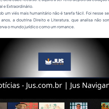
l e Extraordinário.
ob um viés mais humanitário não é tarefa fácil. Foi nesse s
anos, a doutrina Direito e Literatura, que analisa não so
erva o mundo jurídico como um romance.