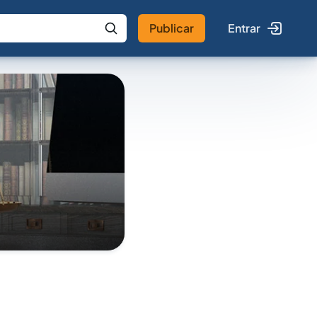
Publicar
Entrar
 IA
Buscar no Jus