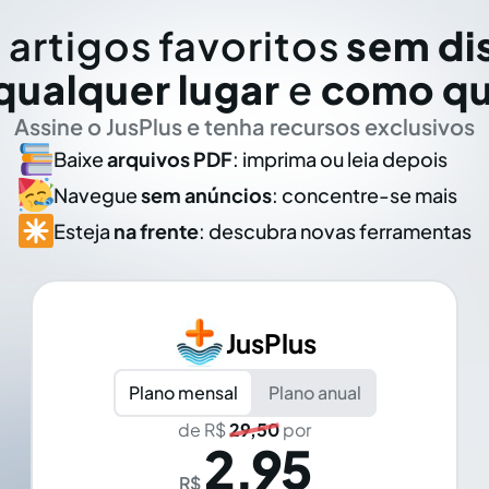
 artigos favoritos
sem di
qualquer lugar
e
como qu
Assine o JusPlus e tenha recursos exclusivos
Baixe
arquivos PDF
: imprima ou leia depois
Navegue
sem anúncios
: concentre-se mais
Esteja
na frente
: descubra novas ferramentas
JusPlus
Plano mensal
Plano anual
de R$
29,50
por
2,95
R$