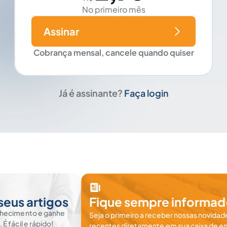
No primeiro mês
Assinar
Cobrança mensal, cancele quando quiser
Já é assinante?
Faça login
seus artigos
Fique sempre informad
nhecimento e ganhe
Seja o primeiro a receber nossas novidade
 fácil e rápido!
recentes diretamente em sua caixa de en