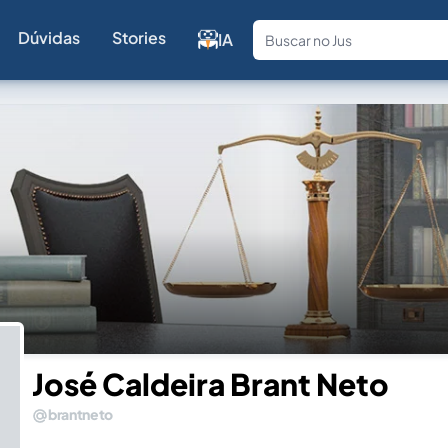
Dúvidas
Stories
IA
Fale com a
José Caldeira Brant Neto
brantneto