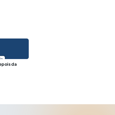
ão
epois da