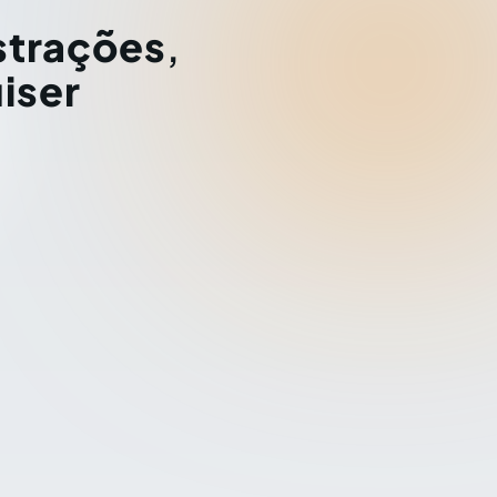
strações
,
iser