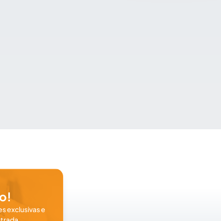
o!
s exclusivas e
trada.