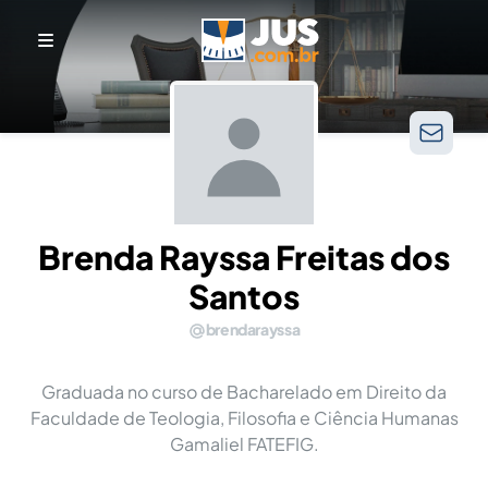
Brenda Rayssa Freitas dos
Santos
brendarayssa
Graduada no curso de Bacharelado em Direito da
Faculdade de Teologia, Filosofia e Ciência Humanas
Gamaliel FATEFIG.