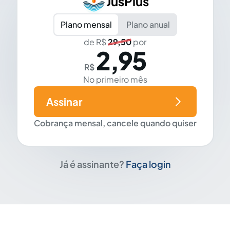
JusPlus
Plano mensal
Plano anual
de R$
29,50
por
2,95
R$
No primeiro mês
Assinar
Cobrança mensal, cancele quando quiser
Já é assinante?
Faça login