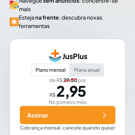
Navegue
sem anúncios
: concentre-se
mais
Esteja
na frente
: descubra novas
ferramentas
JusPlus
Plano mensal
Plano anual
de R$
29,50
por
2,95
R$
No primeiro mês
Assinar
Cobrança mensal, cancele quando quiser