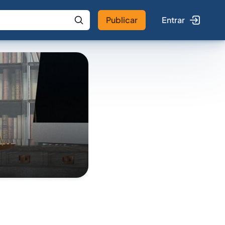
Publicar
Entrar
 IA
Buscar no Jus