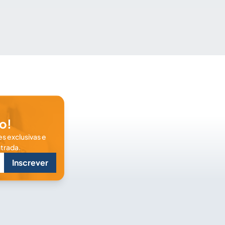
o!
s exclusivas e
trada.
Inscrever