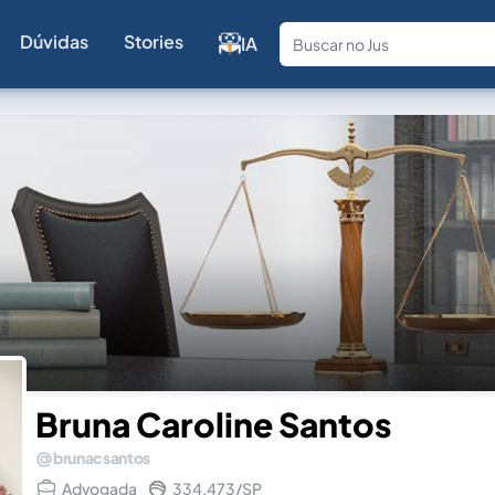
Dúvidas
Stories
IA
Fale com a
Bruna Caroline Santos
brunacsantos
Advogada
334.473/SP