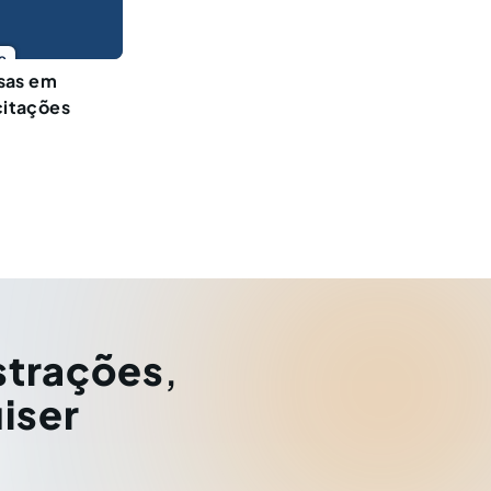
o
sas em
citações
strações
,
iser