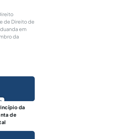
ireito
e de Direito de
Graduanda em
embro da
o
incípio da
nta de
tal