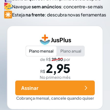
Navegue
sem anúncios
: concentre-se mais
Esteja
na frente
: descubra novas ferramentas
JusPlus
Plano mensal
Plano anual
de R$
29,50
por
2,95
R$
No primeiro mês
Assinar
Cobrança mensal, cancele quando quiser