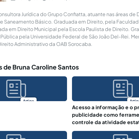
sultora Jurídica do Grupo Confiatta, atuante nas áreas de D
 e Saneamento Básico. Graduada em Direito, pela Faculdad
ada em Direito Municipal pela Escola Paulista de Direito. 
Pública pela Universidade Federal de São João Del-Rei. M
ireito Administrativo da OAB Sorocaba.
 de Bruna Caroline Santos
Artigo
Artig
Acesso a informação e o pr
publicidade como ferrame
controle da atividade esta