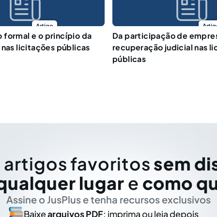
Artigo
Artig
formal e o princípio da
Da participação de empre
 nas licitações públicas
recuperação judicial nas li
públicas
 artigos favoritos
sem di
qualquer lugar
e
como qu
Assine o JusPlus e tenha recursos exclusivos
Baixe
arquivos PDF
: imprima ou leia depois