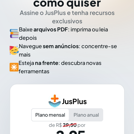
como quiser
Assine o JusPlus e tenha recursos
exclusivos
Baixe
arquivos PDF
: imprima ou leia
depois
Navegue
sem anúncios
: concentre-se
mais
Esteja
na frente
: descubra novas
ferramentas
JusPlus
Plano mensal
Plano anual
de R$
29,50
por