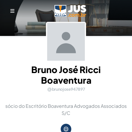
Bruno José Ricci
Boaventura
brunojose947897
sócio do Escritório Boaventura Advogados Associados
S/C