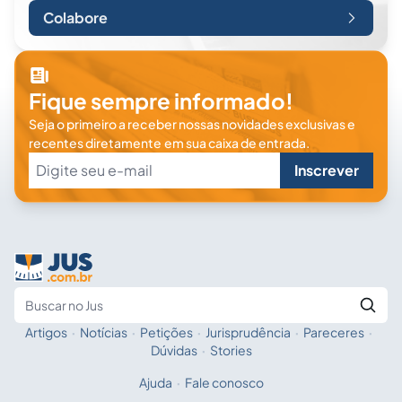
Colabore
Fique sempre informado!
Seja o primeiro a receber nossas novidades exclusivas e
recentes diretamente em sua caixa de entrada.
Inscrever
Artigos
·
Notícias
·
Petições
·
Jurisprudência
·
Pareceres
·
Fale com a IA
Buscar no Jus
Dúvidas
·
Stories
Ajuda
·
Fale conosco