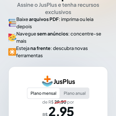
Assine o JusPlus e tenha recursos
exclusivos
Baixe
arquivos PDF
: imprima ou leia
depois
Navegue
sem anúncios
: concentre-se
mais
Esteja
na frente
: descubra novas
ferramentas
JusPlus
Plano mensal
Plano anual
de R$
29,50
por
2,95
R$