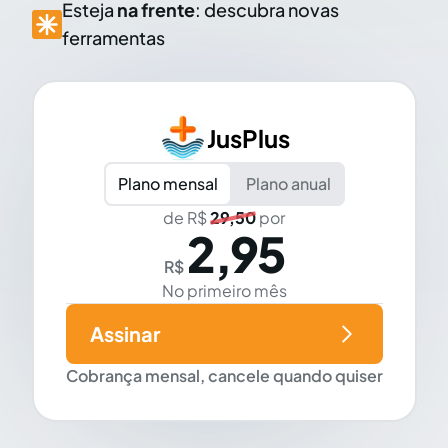
Esteja
na frente
: descubra novas
ferramentas
JusPlus
Plano mensal
Plano anual
de R$
29,50
por
2,95
R$
No primeiro mês
Assinar
Cobrança mensal, cancele quando quiser