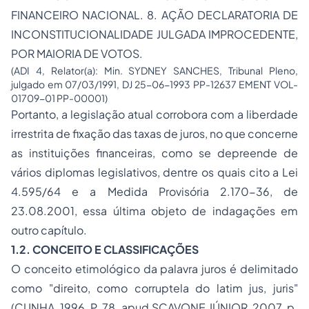
FINANCEIRO NACIONAL. 8. AÇÃO DECLARATORIA DE
INCONSTITUCIONALIDADE JULGADA IMPROCEDENTE,
POR MAIORIA DE VOTOS.
(ADI 4, Relator(a): Min. SYDNEY SANCHES, Tribunal Pleno,
julgado em 07/03/1991, DJ 25-06-1993 PP-12637 EMENT VOL-
01709-01 PP-00001)
Portanto, a legislação atual corrobora com a liberdade
irrestrita de fixação das taxas de juros, no que concerne
as instituições financeiras, como se depreende de
vários diplomas legislativos, dentre os quais cito a Lei
4.595/64 e a Medida Provisória 2.170-36, de
23.08.2001, essa última objeto de indagações em
outro capítulo.
1.2. CONCEITO E CLASSIFICAÇÕES
O conceito etimológico da palavra juros é delimitado
como "direito, como corruptela do latim jus, juris"
(CUNHA, 1996, P. 78. apud SCAVONE JÚNIOR, 2007, p.