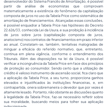
desenvolvedor do Sistema Francês de Amortização, é possível
partir da análise de economistas que comprovam
matematicamente a existência do fenômeno da capitalização
composta de juros no uso da Tabela Price como sistemática de
amortização de financiamentos. Alcançadas essas conclusões,
é possível enquadrar a Tabela Price nas hipóteses do Decreto
22.626/33, conhecida Lei da Usura, e sua proibição à incidência
de juros sobre juros (capitalização composta de juros,
anatocismo) nos contratos de financiamentos em prazo inferior
ao anual. Constatam-se, também, tentativas malogradas de
minguar a eficácia do referido normativo, que, entretanto,
continua em plena vigência, conforme o entendimento dos
Tribunais. Além das disposições na lei da Usura, é possível
verificar a incongruência da Tabela Price em face dos princípios
de proteção ao consumidor. Sendo certo que a utilização de
crédito é valioso instrumento de ascensão social, fica claro que
a aplicação da Tabela Price, a seu turno, proporciona ganhos
elevados e injustificados às instituições financeiras, e, em
contrapartida, onera sobremaneira o devedor que por vezes é
altamente lesado. Portanto, não obstante as discussões quanto
à legalidade da Tabela Price, faz-se necessário refletir sobre
sua moralidade, buscando meios para tolher sua aplicação
indiscriminada.