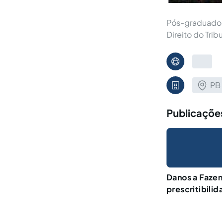
Pós-graduado e
Direito do Trib
PB
Publicaçõe
Danos a Fazen
prescritibilida