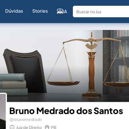
Dúvidas
Stories
IA
Fale com a
Bruno Medrado dos Santos
brunomedrado
Juiz de Direito
PB