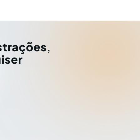
strações
,
iser