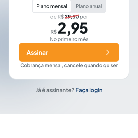
Plano mensal
Plano anual
de R$
29,50
por
2,95
R$
No primeiro mês
Assinar
Cobrança mensal, cancele quando quiser
Já é assinante?
Faça login