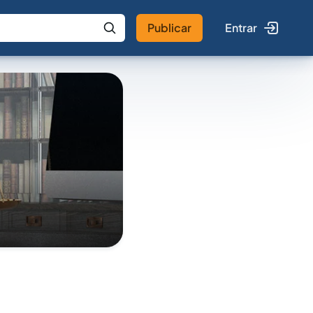
Publicar
Entrar
 IA
Buscar no Jus