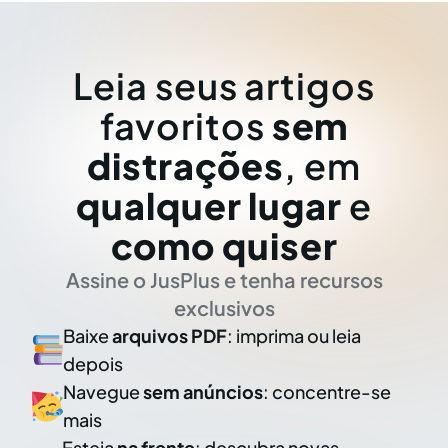
Leia seus artigos
favoritos
sem
distrações
, em
qualquer lugar
e
como quiser
Assine o JusPlus e tenha recursos
exclusivos
Baixe
arquivos PDF
: imprima ou leia
depois
Navegue
sem anúncios
: concentre-se
mais
Esteja
na frente
: descubra novas