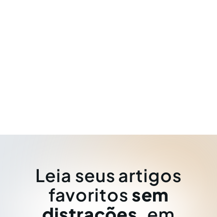
Leia seus artigos
favoritos
sem
distrações
, em