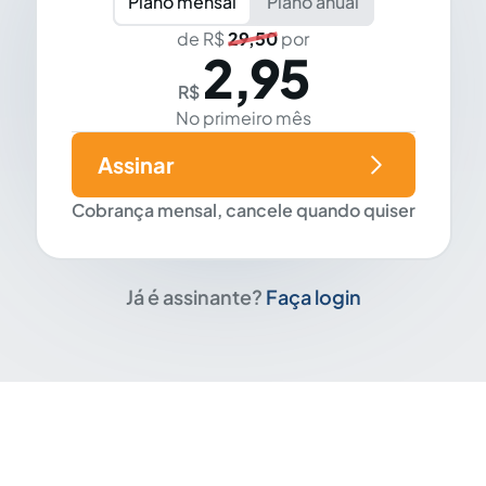
Plano mensal
Plano anual
de R$
29,50
por
2,95
R$
No primeiro mês
Assinar
Cobrança mensal, cancele quando quiser
Já é assinante?
Faça login