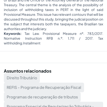
of Brazil and the Office of the Attorney General of the National
Treasury. The central theme is the analysis of the possibility of
inclusion of withholding taxes in PERT in the light of said
Provisional Measure. This issue has relevant contours that will be
discussed throughout this study, bringing the judicial position on
the subject that interests both the taxpayers, the Brazilian tax
authorities and the judiciary.
Keywords:
Tax Law. Provisional Measure nº. 783/2017.
Normative Instruction RFB n.º. 1.711 / 2017. Tax
withholding.Installment
Assuntos relacionados
Direito Tributário
REFIS - Programa de Recuperação Fiscal
Programas de recuperação de tributos
Programa Especial de Regularização Tributária -