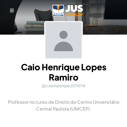
Caio Henrique Lopes
Ramiro
caiohenrique2078118
Professor no curso de Direito do Centro Universitário
Central Paulista (UNICEP).