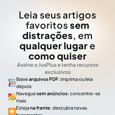
Leia seus artigos
favoritos
sem
distrações
, em
qualquer lugar
e
como quiser
Assine o JusPlus e tenha recursos
exclusivos
Baixe
arquivos PDF
: imprima ou leia
depois
Navegue
sem anúncios
: concentre-se
mais
Esteja
na frente
: descubra novas
ferramentas