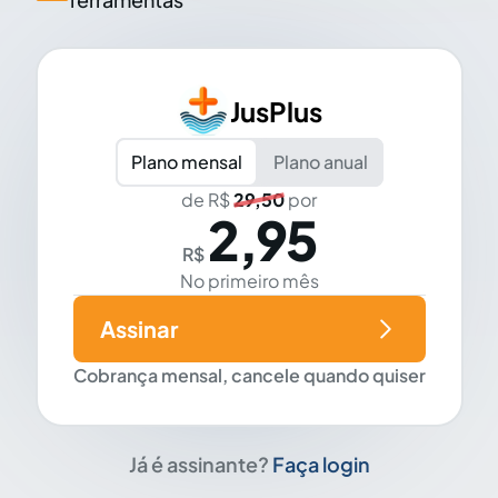
JusPlus
Plano mensal
Plano anual
de R$
29,50
por
2,95
R$
No primeiro mês
Assinar
Cobrança mensal, cancele quando quiser
Já é assinante?
Faça login