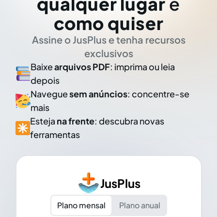
qualquer lugar
e
como quiser
Assine o JusPlus e tenha recursos
exclusivos
Baixe
arquivos PDF
: imprima ou leia
depois
Navegue
sem anúncios
: concentre-se
mais
Esteja
na frente
: descubra novas
ferramentas
JusPlus
Plano mensal
Plano anual