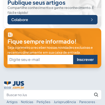
Publique seus artigos
Compartilhe conhecimento e ganhe reconhecimento. É
fácil e rápido!
Colabore
Fique sempre informado!
Seja o primeiro a receber nossas novidades exclusivas e
recentes diretamente em sua caixa de entrada.
Inscrever
Artigos
·
Notícias
·
Petições
·
Jurisprudência
·
Pareceres
·