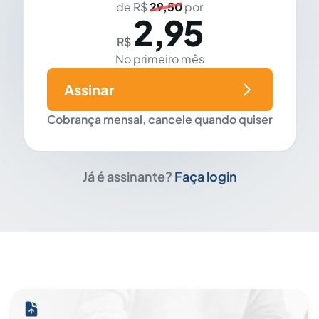
de R$
29,50
por
2,95
R$
No primeiro mês
Assinar
Cobrança mensal, cancele quando quiser
Já é assinante?
Faça login