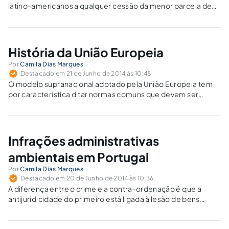
latino-americanos a qualquer cessão da menor parcela de
soberania.
História da União Europeia
Por
Camila Dias Marques
Destacado em 21 de Junho de 2014 às 10:48
O modelo supranacional adotado pela União Europeia tem
por característica ditar normas comuns que devem ser
seguidas por todos os Estados-Membros, sendo
desnecessária a transposição da legislação supranacional
ao ordenamento interno.
Infrações administrativas
ambientais em Portugal
Por
Camila Dias Marques
Destacado em 20 de Junho de 2014 às 10:36
A diferença entre o crime e a contra-ordenação é que a
antijuridicidade do primeiro está ligada à lesão de bens
jurídicos, enquanto que a do segundo à mera desobediência
administrativa.