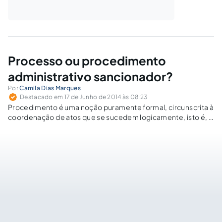
Processo ou procedimento
administrativo sancionador?
Por
Camila Dias Marques
Destacado em 17 de Junho de 2014 às 08:23
Procedimento é uma noção puramente formal, circunscrita à
coordenação de atos que se sucedem logicamente, isto é, o
meio pelo qual se materializam as fórmulas e atos legais do
processo. Procedimento é o modo de realização do
processo, ou seja, o rito processual.