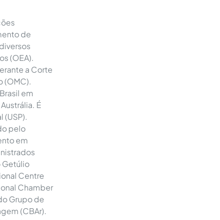
ções
amento de
 diversos
os (OEA).
erante a Corte
o (OMC).
Brasil em
ustrália. É
l (USP).
do pelo
mento em
inistrados
o Getúlio
ional Centre
ational Chamber
do Grupo de
agem (CBAr).