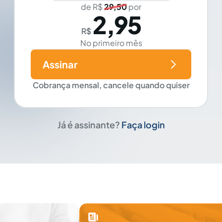
de R$
29,50
por
2,95
R$
No primeiro mês
Assinar
Cobrança mensal, cancele quando quiser
Já é assinante?
Faça login