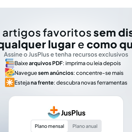
 artigos favoritos
sem di
qualquer lugar
e
como qu
Assine o JusPlus e tenha recursos exclusivos
Baixe
arquivos PDF
: imprima ou leia depois
Navegue
sem anúncios
: concentre-se mais
Esteja
na frente
: descubra novas ferramentas
JusPlus
Plano mensal
Plano anual