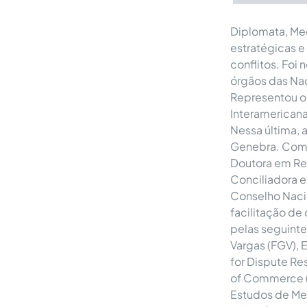
Diplomata, Me
estratégicas e
conflitos. Foi
órgãos das Na
Representou o 
Interamerican
Nessa última,
Genebra. Como 
Doutora em Rel
Conciliadora e
Conselho Nacio
facilitação de
pelas seguinte
Vargas (FGV), 
for Dispute Re
of Commerce (
Estudos de Med