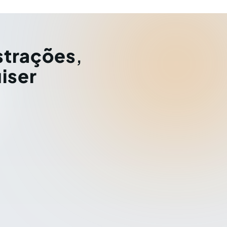
strações
,
iser