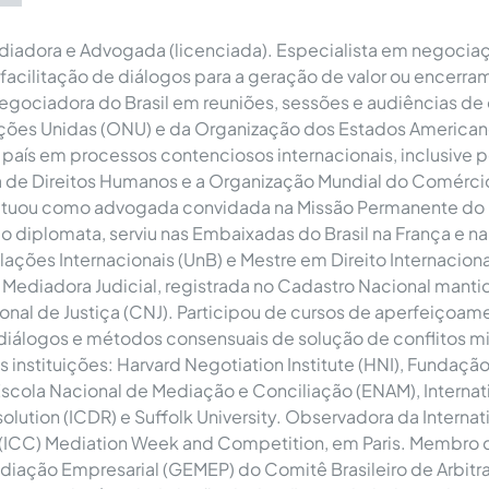
diadora e Advogada (licenciada). Especialista em negocia
 facilitação de diálogos para a geração de valor ou encerr
 negociadora do Brasil em reuniões, sessões e audiências de
ções Unidas (ONU) e da Organização dos Estados American
país em processos contenciosos internacionais, inclusive p
a de Direitos Humanos e a Organização Mundial do Comérci
 atuou como advogada convidada na Missão Permanente do 
diplomata, serviu nas Embaixadas do Brasil na França e na A
ações Internacionais (UnB) e Mestre em Direito Internaciona
 Mediadora Judicial, registrada no Cadastro Nacional manti
nal de Justiça (CNJ). Participou de cursos de aperfeiçoa
 diálogos e métodos consensuais de solução de conflitos m
s instituições: Harvard Negotiation Institute (HNI), Fundaçã
Escola Nacional de Mediação e Conciliação (ENAM), Internat
solution (ICDR) e Suffolk University. Observadora da Intern
ICC) Mediation Week and Competition, em Paris. Membro 
iação Empresarial (GEMEP) do Comitê Brasileiro de Arbitr