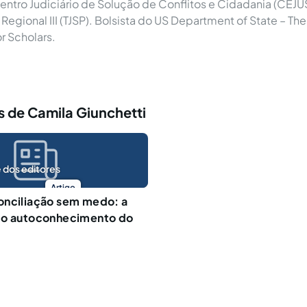
Centro Judiciário de Solução de Conflitos e Cidadania (CEJ
Regional III (TJSP). Bolsista do US Department of State – The
or Scholars.
 de Camila Giunchetti
 dos editores
Artigo
onciliação sem medo: a
do autoconhecimento do