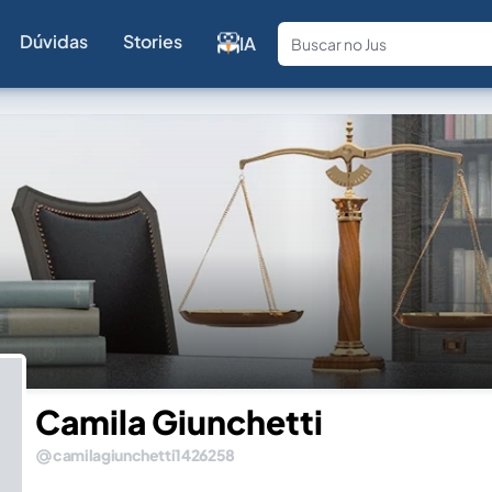
Dúvidas
Stories
IA
Fale com a
Camila Giunchetti
camilagiunchetti1426258