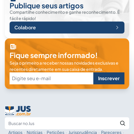
Publique seus artigos
Compartilhe conhecimento e ganhe reconhecimento. É
fácil e rápido!
Colabore
Fique sempre informado!
Seja o primeiro a receber nossas novidades exclusivas e
recentes diretamente em sua caixa de entrada.
Inscrever
Artigos
·
Notícias
·
Petições
·
Jurisprudência
·
Pareceres
·