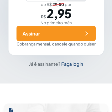
de R$
29,50
por
2,95
R$
No primeiro mês
Assinar
Cobrança mensal, cancele quando quiser
Já é assinante?
Faça login