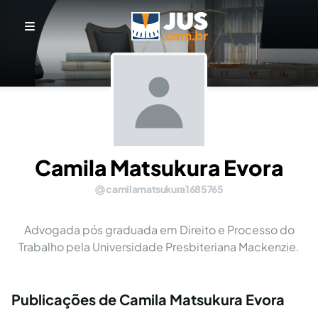
Camila Matsukura Evora
camilamatsukura1685765
Advogada pós graduada em Direito e Processo do
Trabalho pela Universidade Presbiteriana Mackenzie.
Publicações de Camila Matsukura Evora