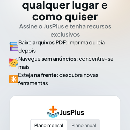
qualquer lugar
e
como quiser
Assine o JusPlus e tenha recursos
exclusivos
Baixe
arquivos PDF
: imprima ou leia
depois
Navegue
sem anúncios
: concentre-se
mais
Esteja
na frente
: descubra novas
ferramentas
JusPlus
Plano mensal
Plano anual