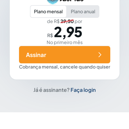
Plano mensal
Plano anual
de R$
29,50
por
2,95
R$
No primeiro mês
Assinar
Cobrança mensal, cancele quando quiser
Já é assinante?
Faça login