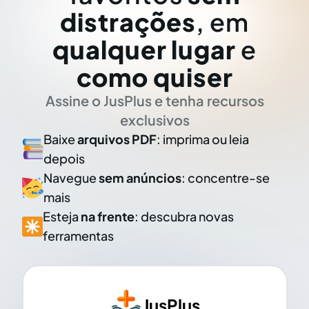
distrações
, em
qualquer lugar
e
como quiser
Assine o JusPlus e tenha recursos
exclusivos
Baixe
arquivos PDF
: imprima ou leia
depois
Navegue
sem anúncios
: concentre-se
mais
Esteja
na frente
: descubra novas
ferramentas
JusPlus