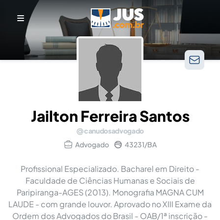
Jailton Ferreira Santos
canudosadvogado
Advogado
43231/BA
Profissional Especializado. Bacharel em Direito -
Faculdade de Ciências Humanas e Sociais de
Paripiranga-AGES (2013). Monografia MAGNA CUM
LAUDE - com grande louvor. Aprovado no XIII Exame da
Ordem dos Advogados do Brasil - OAB/1ª inscrição -