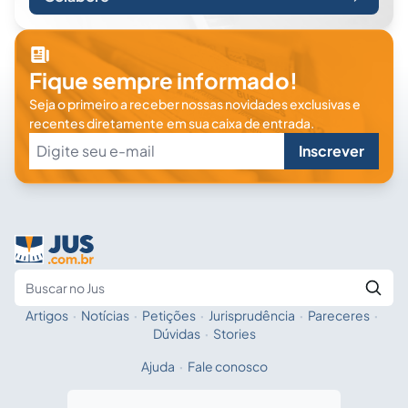
Fique sempre informado!
Seja o primeiro a receber nossas novidades exclusivas e
recentes diretamente em sua caixa de entrada.
Inscrever
Artigos
·
Notícias
·
Petições
·
Jurisprudência
·
Pareceres
·
Fale com a IA
Buscar no Jus
Dúvidas
·
Stories
Ajuda
·
Fale conosco