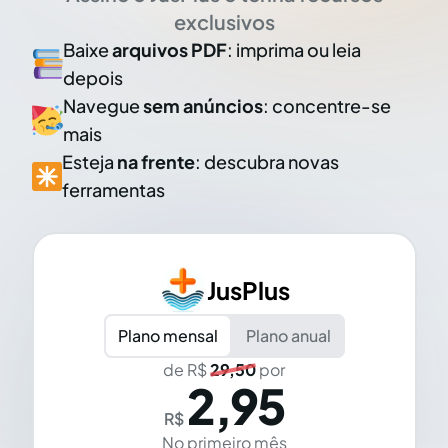
exclusivos
Baixe
arquivos PDF
: imprima ou leia
depois
Navegue
sem anúncios
: concentre-se
mais
Esteja
na frente
: descubra novas
ferramentas
JusPlus
Plano mensal
Plano anual
de R$
29,50
por
2,95
R$
No primeiro mês