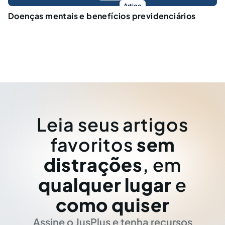
Artigo
Doenças mentais e benefícios previdenciários
Leia seus artigos
favoritos
sem
distrações
, em
qualquer lugar
e
como quiser
Assine o JusPlus e tenha recursos