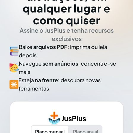
qualquer lugar
e
como quiser
Assine o JusPlus e tenha recursos
exclusivos
Baixe
arquivos PDF
: imprima ou leia
depois
Navegue
sem anúncios
: concentre-se
mais
Esteja
na frente
: descubra novas
ferramentas
JusPlus
Plano mensal
Plano anual