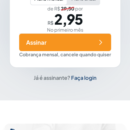
de R$
29,50
por
2,95
R$
No primeiro mês
Assinar
Cobrança mensal, cancele quando quiser
Já é assinante?
Faça login