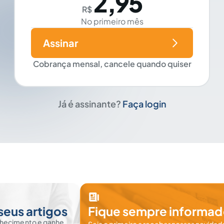
2,95
R$
No primeiro mês
Assinar
Cobrança mensal, cancele quando quiser
Já é assinante?
Faça login
seus artigos
Fique sempre informad
nhecimento e ganhe