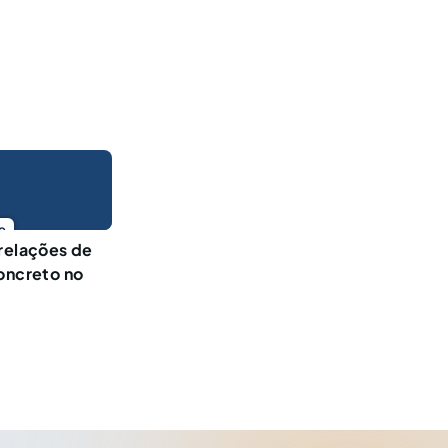
o
 relações de
concreto no