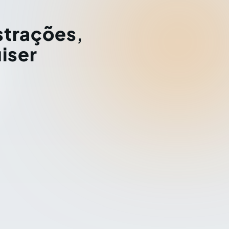
strações
,
iser