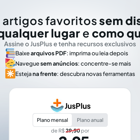
 artigos favoritos
sem di
qualquer lugar
e
como qu
Assine o JusPlus e tenha recursos exclusivos
Baixe
arquivos PDF
: imprima ou leia depois
Navegue
sem anúncios
: concentre-se mais
Esteja
na frente
: descubra novas ferramentas
JusPlus
Plano mensal
Plano anual
de R$
29,50
por