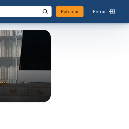
Publicar
Entrar
 IA
Buscar no Jus