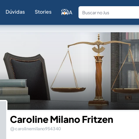
Dúvidas
Stories
IA
Fale com a
Caroline Milano Fritzen
carolinemilano954340