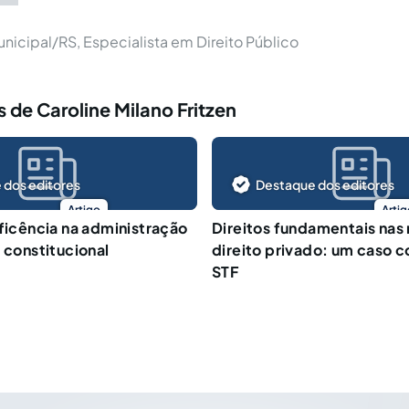
nicipal/RS, Especialista em Direito Público
 de Caroline Milano Fritzen
 dos editores
Destaque dos editores
Artigo
Artig
eficência na administração
Direitos fundamentais nas
 constitucional
direito privado: um caso 
STF