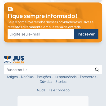
Fique sempre informado!
Seja o primeiro a receber nossas novidades exclusivas e
recentes diretamente em sua caixa de entrada.
Inscrever
Artigos
·
Notícias
·
Petições
·
Jurisprudência
·
Pareceres
·
Fale com a IA
Buscar no Jus
Dúvidas
·
Stories
Ajuda
·
Fale conosco