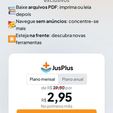
Baixe
arquivos PDF
: imprima ou leia
depois
Navegue
sem anúncios
: concentre-se
mais
Esteja
na frente
: descubra novas
ferramentas
JusPlus
Plano mensal
Plano anual
de R$
29,50
por
2,95
R$
No primeiro mês