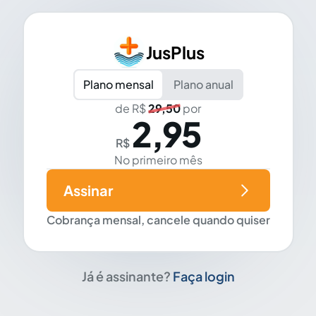
JusPlus
Plano mensal
Plano anual
de R$
29,50
por
2,95
R$
No primeiro mês
Assinar
Cobrança mensal, cancele quando quiser
Já é assinante?
Faça login