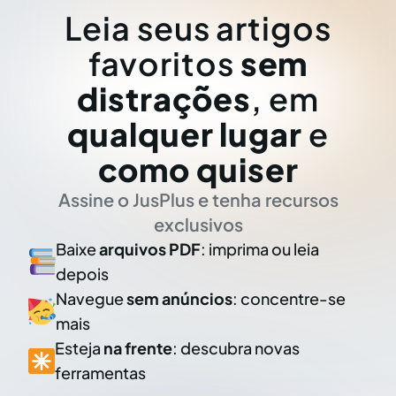
Leia seus artigos
favoritos
sem
distrações
, em
qualquer lugar
e
como quiser
Assine o JusPlus e tenha recursos
exclusivos
Baixe
arquivos PDF
: imprima ou leia
depois
Navegue
sem anúncios
: concentre-se
mais
Esteja
na frente
: descubra novas
ferramentas