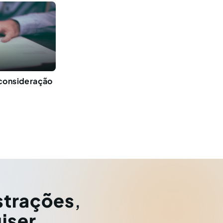
sconsideração
strações
,
iser