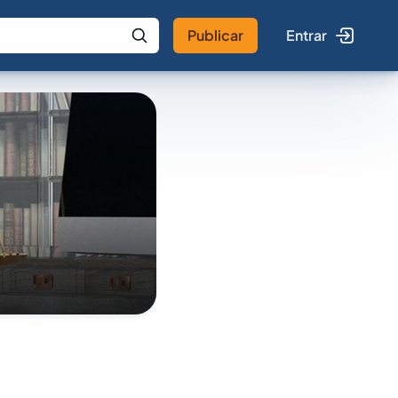
Publicar
Entrar
 IA
Buscar no Jus