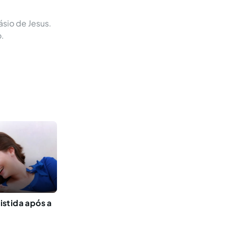
sio de Jesus.
.
stida após a