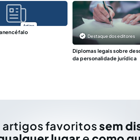
Artigo
 anencéfalo
Destaque dos editores
Diplomas legais sobre de
da personalidade jurídica
 artigos favoritos
sem di
qualquer lugar
e
como qu