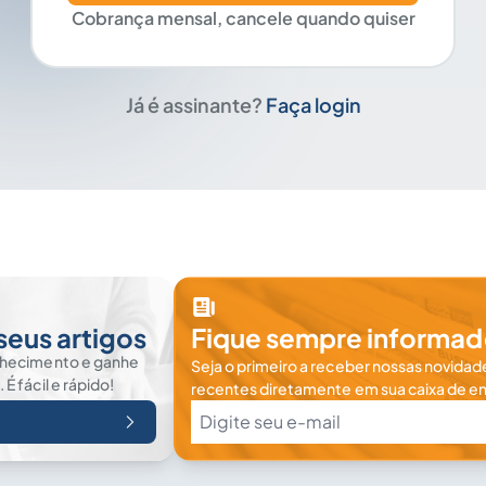
Cobrança mensal, cancele quando quiser
Já é assinante?
Faça login
seus artigos
Fique sempre informad
nhecimento e ganhe
Seja o primeiro a receber nossas novidade
 fácil e rápido!
recentes diretamente em sua caixa de en