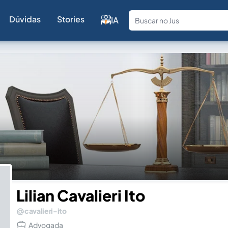
Dúvidas
Stories
IA
Fale com a
Lilian Cavalieri Ito
cavalieri-ito
Advogada