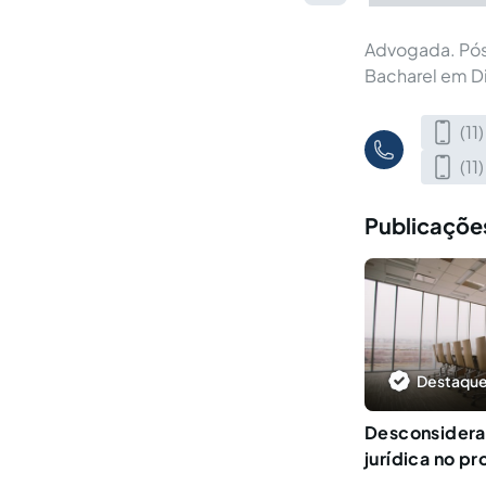
Advogada. Pós 
Bacharel em D
(11
(11
Publicações 
Destaque
Desconsidera
jurídica no p