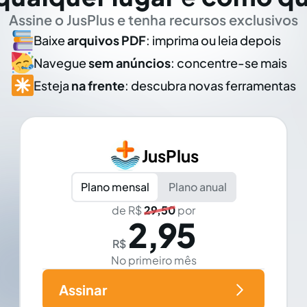
Assine o JusPlus e tenha recursos exclusivos
Baixe
arquivos PDF
: imprima ou leia depois
Navegue
sem anúncios
: concentre-se mais
Esteja
na frente
: descubra novas ferramentas
JusPlus
Plano mensal
Plano anual
de R$
29,50
por
2,95
R$
No primeiro mês
Assinar