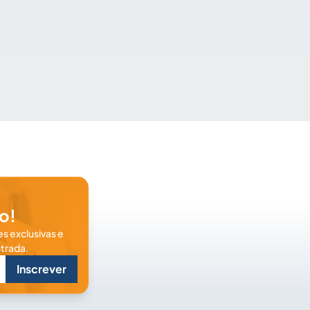
o!
s exclusivas e
trada.
Inscrever